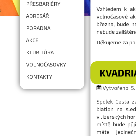
PŘESBARIÉRY
Vzhledem k akt
ADRESÁŘ
volnočasové ak
března, bude n
PORADNA
nebude zajištěn
AKCE
Děkujeme za po
KLUB TÚRA
VOLNOČASOVKY
KVADRI
KONTAKTY
Vytvořeno: 5. 
Spolek Cesta z
biatlon na sle
v Jizerských ho
místě bude půjč
máte jedineč