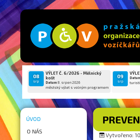
VÝLET Č. 6/2026 - Mělnický
VÝLET
08
09
košt
Datu
srp
srp
Datum
8. srpen 2026
turist
městský výlet s volným programem
PREVEN
ÚVOD
O NÁS
Vytvořeno: 10.