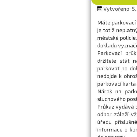
Vytvořeno: 5.
Máte parkovací 
je totiž neplatn
městské policie,
dokladu vyznače
Parkovací prů
držitele stát
parkovat po do
nedojde k ohro
parkovací karta 
Nárok na parko
sluchového post
Průkaz vydává s
odbor záleží v
úřadu příslušn
informace o ko