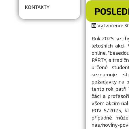
KONTAKTY
POSLEDN
Vytvořeno: 30
Rok 2025 se ch
letošních akcí
online, "besedo
PÁRTY, a tradič
určené studen
seznamuje stu
požadavky na př
tento rok patř
žáci a profesoř
všem akcím nal
POV 5/2025, kt
případně může
nas/noviny-pov