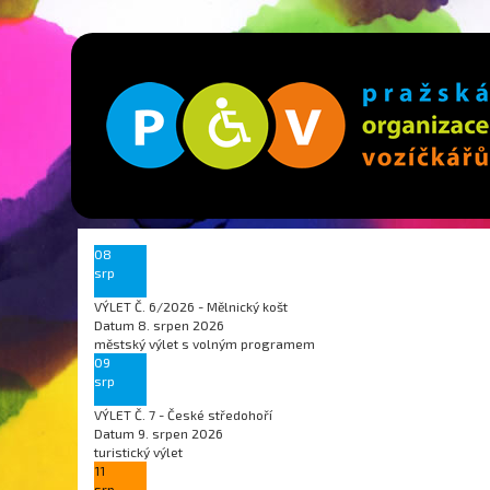
08
srp
VÝLET Č. 6/2026 - Mělnický košt
Datum
8. srpen 2026
městský výlet s volným programem
09
srp
VÝLET Č. 7 - České středohoří
Datum
9. srpen 2026
turistický výlet
11
srp