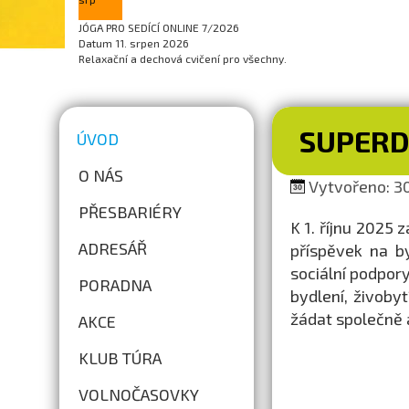
JÓGA PRO SEDÍCÍ ONLINE 7/2026
Datum
11. srpen 2026
Relaxační a dechová cvičení pro všechny.
SUPER
ÚVOD
O NÁS
Vytvořeno: 30
PŘESBARIÉRY
K 1. říjnu 2025 
ADRESÁŘ
příspěvek na b
sociální podpor
PORADNA
bydlení, živoby
žádat společně a
AKCE
KLUB TÚRA
VOLNOČASOVKY