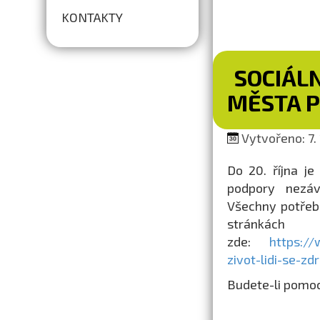
KONTAKTY
SOCIÁL
MĚSTA 
Vytvořeno: 7.
Do 20. října j
podpory nezáv
Všechny potřeb
stránkách
zde:
https://
zivot-lidi-se-
Budete-li pomoc 