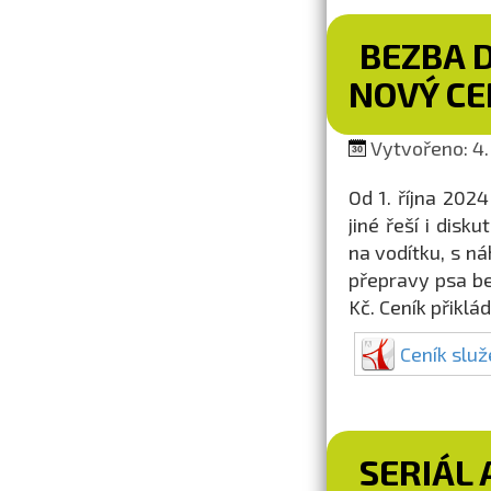
BEZBA 
NOVÝ CE
Vytvořeno: 4.
Od 1. října 202
jiné řeší i dis
na vodítku, s n
přepravy psa bez
Kč. Ceník přiklá
Ceník slu
SERIÁL 