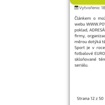
Vytvořeno: 18
Článkem o možn
webu WWW.POV.C
poklad, ADRESÁŘ
firmy, organiza
měrou dotýká tě
Sport je v roc
fotbalové EURO 
skloňované tém
seriálu.
Strana 12 z 50