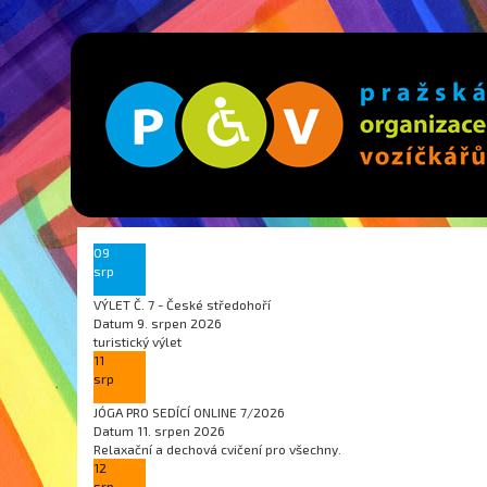
09
srp
VÝLET Č. 7 - České středohoří
Datum
9. srpen 2026
turistický výlet
11
srp
JÓGA PRO SEDÍCÍ ONLINE 7/2026
Datum
11. srpen 2026
Relaxační a dechová cvičení pro všechny.
12
srp