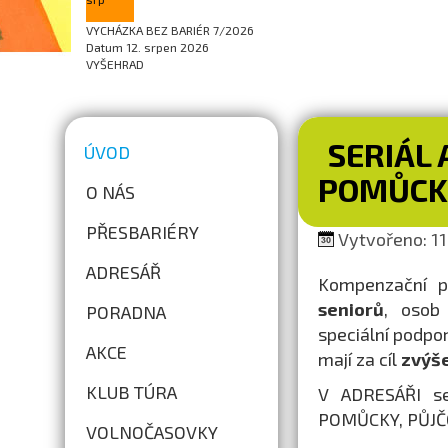
VYCHÁZKA BEZ BARIÉR 7/2026
Datum
12. srpen 2026
VYŠEHRAD
SERIÁL 
ÚVOD
POMŮCK
O NÁS
PŘESBARIÉRY
Vytvořeno: 11.
ADRESÁŘ
Kompenzační 
seniorů
, osob
PORADNA
speciální podp
AKCE
mají za cíl
zvýše
KLUB TÚRA
V ADRESÁŘI se
POMŮCKY, PŮJČ
VOLNOČASOVKY