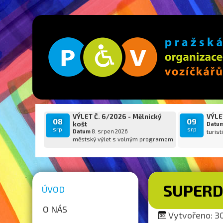
VÝLET Č. 6/2026 - Mělnický
VÝLET
08
09
košt
Datu
srp
srp
Datum
8. srpen 2026
turist
městský výlet s volným programem
SUPER
ÚVOD
O NÁS
Vytvořeno: 30