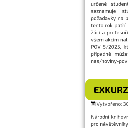
určené studen
seznamuje stu
požadavky na př
tento rok patř
žáci a profesoř
všem akcím nal
POV 5/2025, kt
případně může
nas/noviny-pov
EXKURZ
Vytvořeno: 30
Národní knihovn
pro návštěvníky