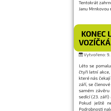
Tentokrát zahrn
Janu Mrnkovou n
KONEC 
VOZÍČK
Vytvořeno: 9. 
Léto se pomalu
čtyři letní akce
které nás čekají
září, se členov
samém závěru l
sedící (23. září
Pokud ještě n
Podrobnosti nal