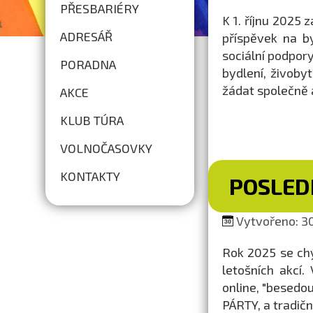
PŘESBARIÉRY
K 1. říjnu 2025 
ADRESÁŘ
příspěvek na b
sociální podpor
PORADNA
bydlení, živoby
žádat společně a
AKCE
KLUB TÚRA
VOLNOČASOVKY
KONTAKTY
POSLEDN
Vytvořeno: 30
Rok 2025 se ch
letošních akcí
online, "besedo
PÁRTY, a tradič