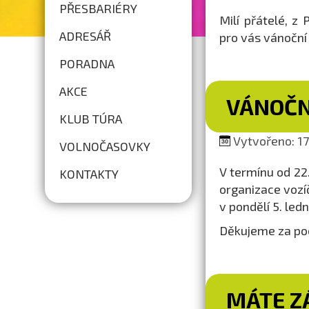
PŘESBARIÉRY
Milí přátelé, 
ADRESÁŘ
pro vás vánoční
PORADNA
AKCE
VÁNOČN
KLUB TÚRA
Vytvořeno: 17.
VOLNOČASOVKY
V termínu od 22
KONTAKTY
organizace vozí
v pondělí 5. led
Děkujeme za po
MÁTE ZÁ