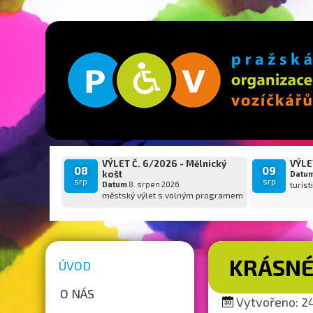
VÝLET Č. 6/2026 - Mělnický
VÝLET
08
09
košt
Datu
srp
srp
Datum
8. srpen 2026
turist
městský výlet s volným programem
KRÁSNÉ
ÚVOD
O NÁS
Vytvořeno: 24.