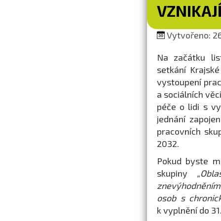
VZNIKAJ
Vytvořeno: 26.
Na začátku lis
setkání Krajsk
vystoupení prac
a sociálních věc
péče o lidi s 
jednání zapoje
pracovních sku
2032.
Pokud byste mě
skupiny
„Obl
znevýhodněním,
osob s chroni
k vyplnění do 31.