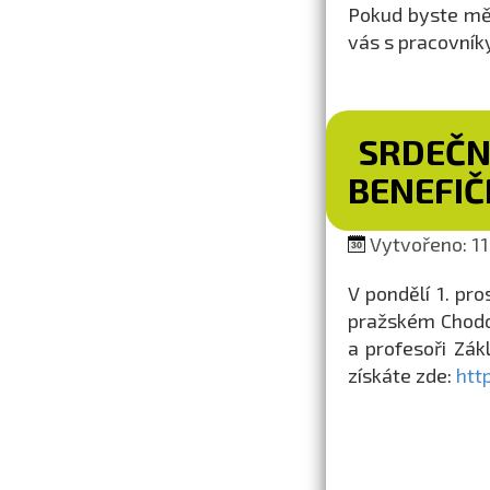
Pokud byste měl
vás s pracovník
SRDEČN
BENEFIČ
Vytvořeno: 11.
V pondělí 1. pr
pražském Chodov
a profesoři Zák
získáte zde:
htt