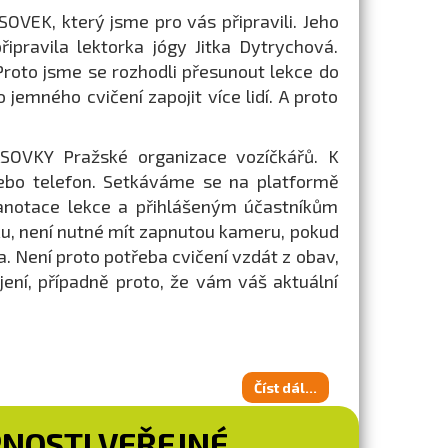
VEK, který jsme pro vás připravili. Jeho
řipravila lektorka jógy Jitka Dytrychová.
Proto jsme se rozhodli přesunout lekce do
jemného cvičení zapojit více lidí. A proto
SOVKY Pražské organizace vozíčkářů. K
nebo telefon. Setkáváme se na platformě
 anotace lekce a přihlášeným účastníkům
ázku, není nutné mít zapnutou kameru, pokud
. Není proto potřeba cvičení vzdát z obav,
ení, případně proto, že vám váš aktuální
Číst dál...
NOSTI VEŘEJNÉ