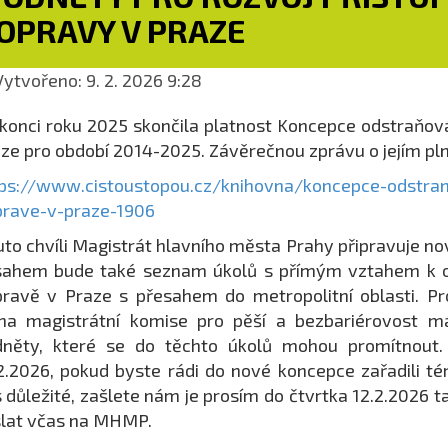
OPRAVY V PRAZE
ytvořeno: 9. 2. 2026 9:28
konci roku 2025 skončila platnost Koncepce odstraňov
ze pro období 2014-2025. Závěrečnou zprávu o jejím plně
ps://www.cistoustopou.cz/knihovna/koncepce-odstran
prave-v-praze-1906
uto chvíli Magistrát hlavního města Prahy připravuje n
sahem bude také seznam úkolů s přímým vztahem k o
ravě v Praze s přesahem do metropolitní oblasti. P
na magistrátní komise pro pěší a bezbariérovost m
něty, které se do těchto úkolů mohou promítnout. O
2.2026, pokud byste rádi do nové koncepce zařadili té
 důležité, zašlete nám je prosím do čtvrtka 12.2.2026 ta
lat včas na MHMP.