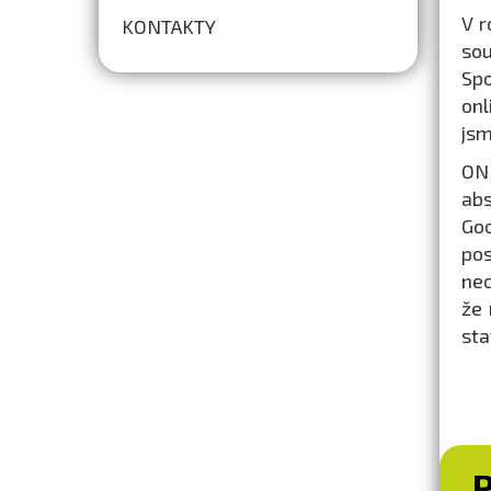
V r
KONTAKTY
sou
Spo
onl
jsm
ON
abs
Goo
pos
nec
že 
sta