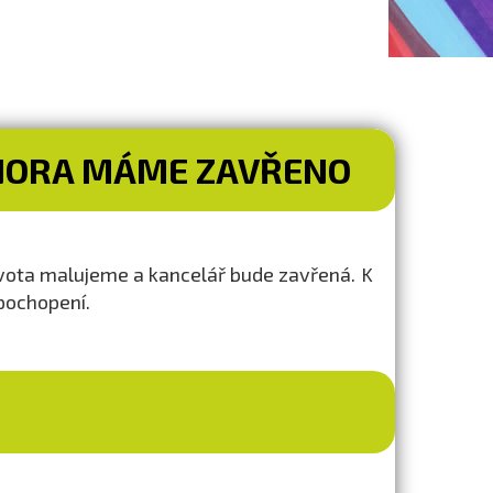
 ÚNORA MÁME ZAVŘENO
ivota malujeme a kancelář bude zavřená. K
pochopení.