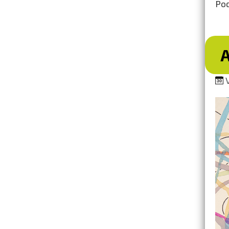
Pod
A
V