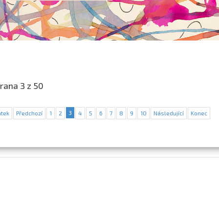
rana 3 z 50
3
tek
Předchozí
1
2
4
5
6
7
8
9
10
Následující
Konec