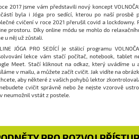
oce 2017 jsme vám představili nový koncept VOLNOČASO
částí byla i Jóga pro sedící, kterou po naší prosbě p
lečné cvičení v roce 2021 přerušil covid a lockdowny. 
ine prostoru. Díky online módu se mohlo do relaxačního 
e u něj už zůstali.
LINE JÓGA PRO SEDÍCÍ je stálicí programu VOLNOČA
olvování lekce vám stačí počítač, notebook, tablet 
gle Meet. Stačí kliknout na odkaz, který uvádíme u
íláme v mailu, a můžete začít cvičit. Jak vidíte na obr
hcete, aby některé z vašich pohybů lektor zkontrolovala
nebudete cvičit správně nebo že nejste vzorově ustroj
v neumožnil vstát z postele.
PODNĚTY PRO ROZVOJ PŘÍSTUP