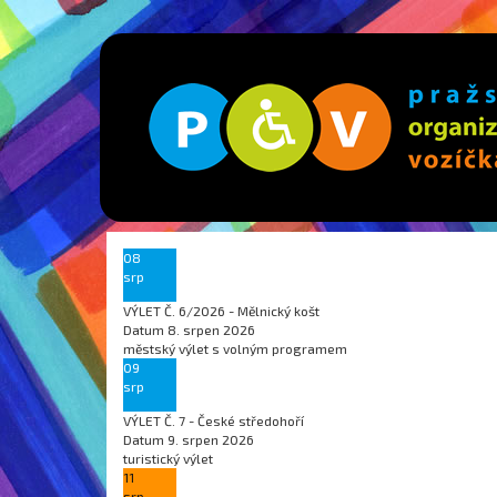
08
srp
VÝLET Č. 6/2026 - Mělnický košt
Datum
8. srpen 2026
městský výlet s volným programem
09
srp
VÝLET Č. 7 - České středohoří
Datum
9. srpen 2026
turistický výlet
11
srp