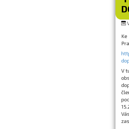
D
V
Ke 
Pra
htt
do
V t
ob
dop
čle
pod
15.
Vás
zas