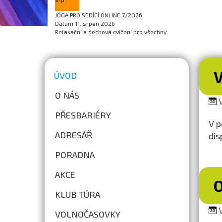
JÓGA PRO SEDÍCÍ ONLINE 7/2026
Datum
11. srpen 2026
Relaxační a dechová cvičení pro všechny.
V
ÚVOD
O NÁS
V
PŘESBARIÉRY
V p
ADRESÁŘ
dis
PORADNA
AKCE
O
KLUB TÚRA
V
VOLNOČASOVKY