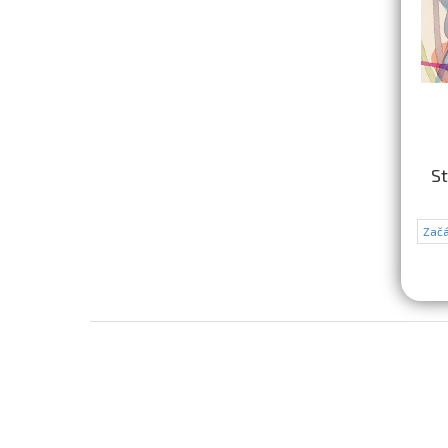
St
Začá