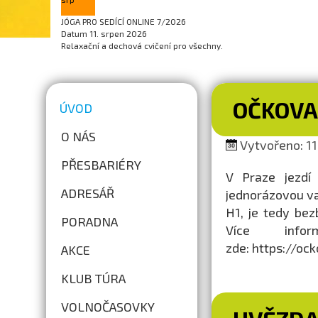
JÓGA PRO SEDÍCÍ ONLINE 7/2026
Datum
11. srpen 2026
Relaxační a dechová cvičení pro všechny.
OČKOVA
ÚVOD
O NÁS
Vytvořeno: 11.
PŘESBARIÉRY
V Praze jezdí
ADRESÁŘ
jednorázovou vak
H1, je tedy bez
PORADNA
Více info
zde: https://oc
AKCE
KLUB TÚRA
VOLNOČASOVKY