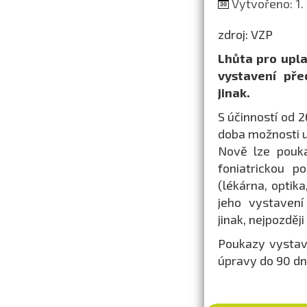
Vytvořeno: 1. 
zdroj: VZP
Lhůta pro upla
vystavení před
jinak.
S účinností od 
doba možnosti u
Nově lze pouk
foniatrickou 
(lékárna, optik
jeho vystavení 
jinak, nejpozděj
Poukazy vystave
úpravy do 90 dnů