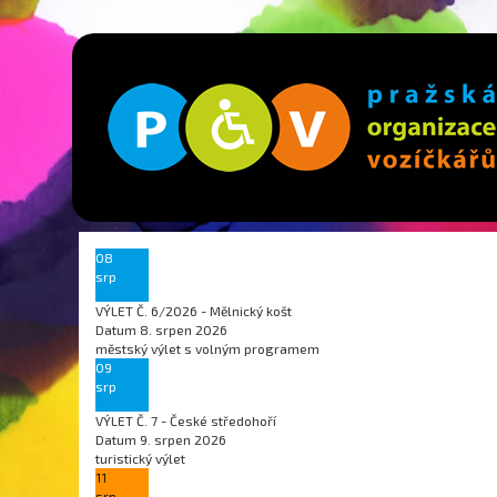
08
srp
VÝLET Č. 6/2026 - Mělnický košt
Datum
8. srpen 2026
městský výlet s volným programem
09
srp
VÝLET Č. 7 - České středohoří
Datum
9. srpen 2026
turistický výlet
11
srp