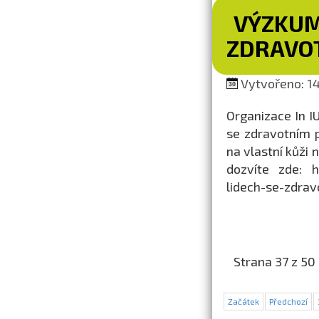
VÝZKUM 
ZDRAVO
Vytvořeno: 14.
Organizace In IU
se zdravotním p
na vlastní kůži 
dozvíte zde: ht
lidech-se-zdra
Strana 37 z 50
Začátek
Předchozí