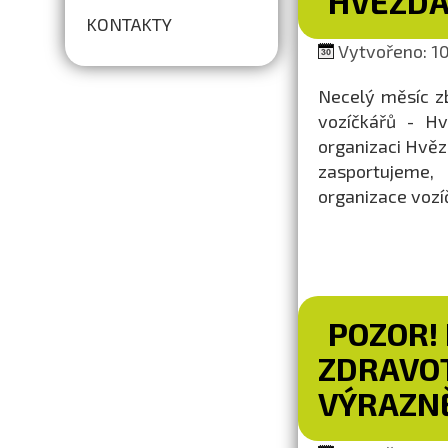
HVĚZDA
KONTAKTY
Vytvořeno: 10
Necelý měsíc zb
vozíčkářů - Hv
organizaci Hvězd
zasportujeme,
organizace vozí
POZOR!
ZDRAVOT
VÝRAZNĚ