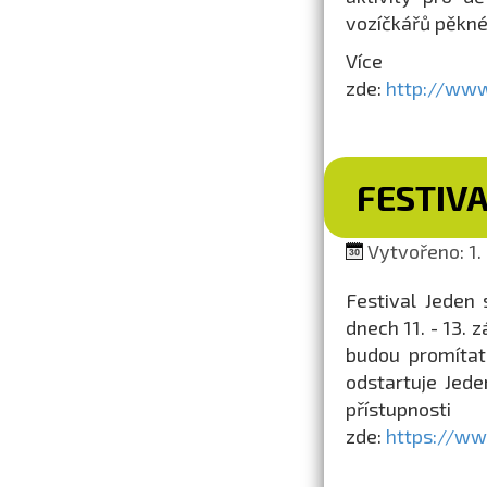
vozíčkářů pěkné p
Více 
zde:
http://www
FESTIV
Vytvořeno: 1.
Festival Jeden 
dnech 11. - 13. 
budou promítat 
odstartuje Jed
přístupnost
zde:
https://ww