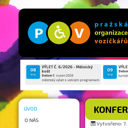
VÝLET Č. 6/2026 - Mělnický
VÝLET
08
09
košt
Datu
srp
srp
Datum
8. srpen 2026
turist
městský výlet s volným programem
KONFER
ÚVOD
O NÁS
Vytvořeno: 7. 