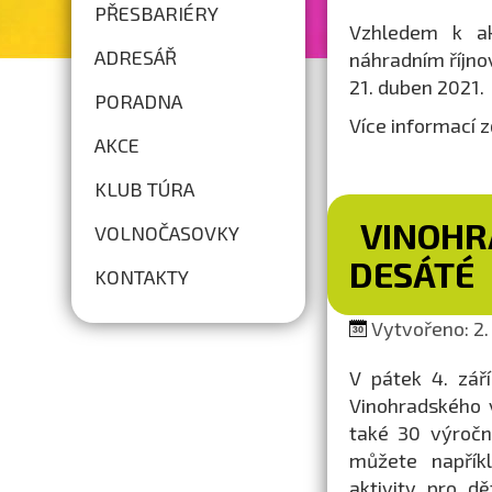
PŘESBARIÉRY
Vzhledem k ak
ADRESÁŘ
náhradním říjn
21. duben 2021.
PORADNA
Více informací 
AKCE
KLUB TÚRA
VINOHR
VOLNOČASOVKY
DESÁTÉ
KONTAKTY
Vytvořeno: 2.
V pátek 4. zář
Vinohradského v
také 30 výroční
můžete napříkl
aktivity pro d