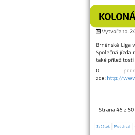
KOLONÁ
Vytvořeno: 24
Brněnská Liga vo
Společná jízda 
také příležitost
O podro
zde:
http://www
Strana 45 z 50
Začátek
Předchozí