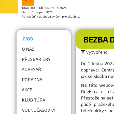
JÓGA PRO SEDÍCÍ ONLINE 7/2026
Datum
11. srpen 2026
Relaxační a dechová cvičení pro všechny.
BEZBA 
ÚVOD
O NÁS
Vytvořeno: 11.
PŘESBARIÉRY
Od 1. ledna 202
ADRESÁŘ
dopravci. Centr
jak se služba n
PORADNA
Na této webové
AKCE
Registrace uži
Přestože na set
KLUB TÚRA
půdě pražskéh
VOLNOČASOVKY
telefonicky s po