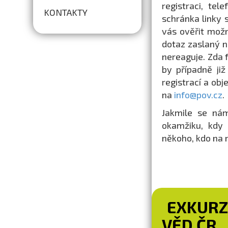
registraci, tel
KONTAKTY
schránka linky s
vás ověřit možn
dotaz zaslaný n
nereaguje. Zda 
by případně již
registrací a ob
na
info@pov.cz
.
Jakmile se nám
okamžiku, kdy 
někoho, kdo na 
EXKURZ
VĚD ČR