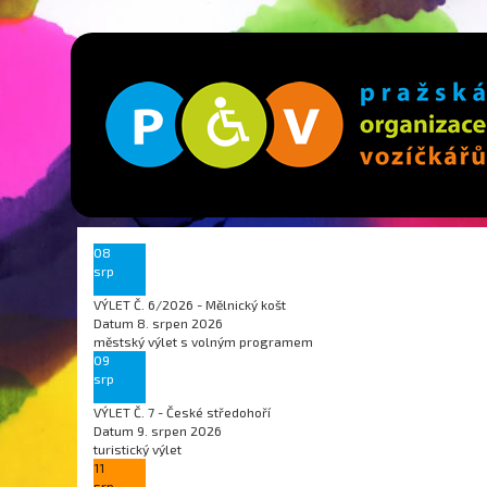
08
srp
VÝLET Č. 6/2026 - Mělnický košt
Datum
8. srpen 2026
městský výlet s volným programem
09
srp
VÝLET Č. 7 - České středohoří
Datum
9. srpen 2026
turistický výlet
11
srp