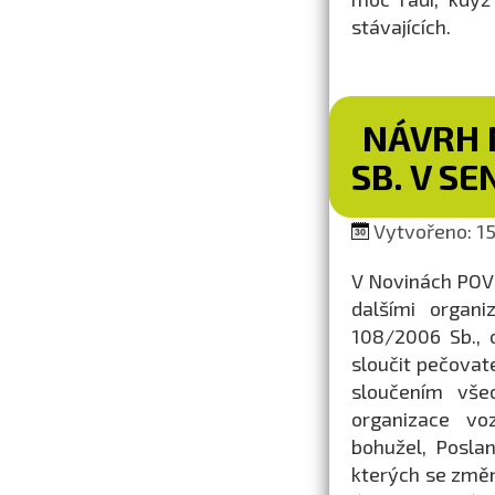
stávajících.
NÁVRH 
SB. V S
Vytvořeno: 15.
V Novinách POV 
dalšími organ
108/2006 Sb., 
sloučit pečovat
sloučením vše
organizace vo
bohužel, Posla
kterých se změn