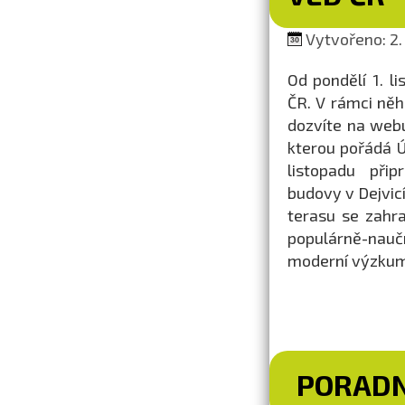
Vytvořeno: 2. 
Od pondělí 1. l
ČR. V rámci něho
dozvíte na webu
kterou pořádá Ú
listopadu přip
budovy v Dejvic
terasu se zahr
populárně-nauč
moderní výzkum
PORAD