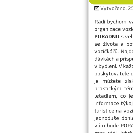
Vytvořeno: 25.
Rádi bychom vá
organizace vozí
PORADNU
s vel
se života a po
vozíčkářů. Najd
dávkách a příspě
v bydlení. V kaž
poskytovatele 
je můžete zís
praktickým tém
letadlem, co j
informace týkaj
turistice na voz
jednoduše dohl
vám bude PORAD
moc rádi, když 