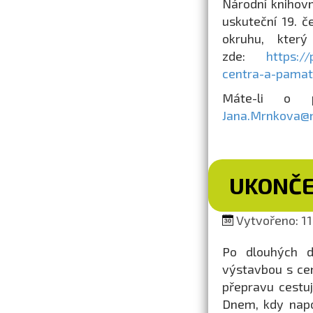
Národní knihov
uskuteční 19. č
okruhu, kter
zde:
https:/
centra-a-pamat
Máte-li o p
Jana.Mrnkova@n
UKONČE
Vytvořeno: 11.
Po dlouhých de
výstavbou s ce
přepravu cestuj
Dnem, kdy napo