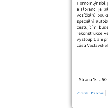
Hornomlýnské, p
a Florenc, je 
vozíčkářů pouk
speciální auto
cestujícím bud
rekonstrukce ve
vystoupit, ani p
části Václavské
Strana 14 z 50
Začátek
Předchozí