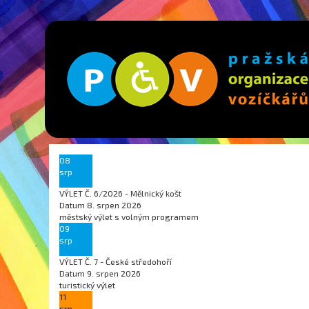
08
srp
VÝLET Č. 6/2026 - Mělnický košt
Datum
8. srpen 2026
městský výlet s volným programem
09
srp
VÝLET Č. 7 - České středohoří
Datum
9. srpen 2026
turistický výlet
11
srp