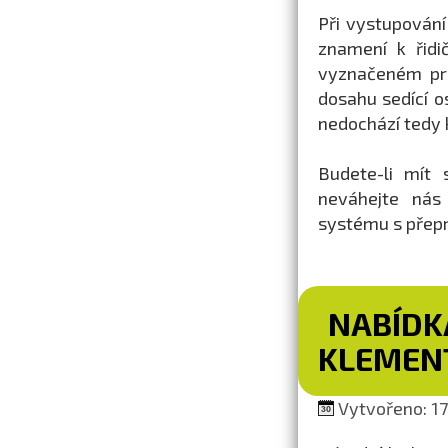
Při vystupování
znamení k řidi
vyznačeném pro
dosahu sedící os
nedochází tedy 
Budete-li mít 
neváhejte nás
systému s přepr
NABÍDK
KLEMEN
Vytvořeno: 17.