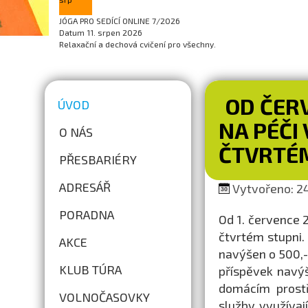
JÓGA PRO SEDÍCÍ ONLINE 7/2026
Datum
11. srpen 2026
Relaxační a dechová cvičení pro všechny.
OD ČERV
ÚVOD
NA PÉČI
O NÁS
ČTVRTÉ
PŘESBARIÉRY
ADRESÁŘ
Vytvořeno: 24
PORADNA
Od 1. července 
čtvrtém stupni.
AKCE
navýšen o 500,- 
KLUB TÚRA
příspěvek navý
domácím prostř
VOLNOČASOVKY
služby využívaj