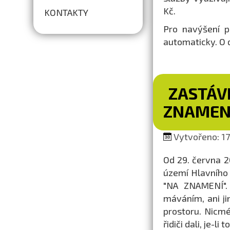
Kč.
KONTAKTY
Pro navýšení p
automaticky. O 
ZASTÁV
ZNAMEN
Vytvořeno: 17
Od 29. června 
území Hlavního
"NA ZNAMENÍ". 
máváním, ani j
prostoru. Nicm
řidiči dali, je-li