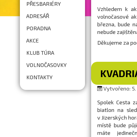
PŘESBARIÉRY
Vzhledem k akt
ADRESÁŘ
volnočasové ak
března, bude n
PORADNA
nebude zajištěn
AKCE
Děkujeme za po
KLUB TÚRA
VOLNOČASOVKY
KVADRI
KONTAKTY
Vytvořeno: 5. 
Spolek Cesta z
biatlon na sle
v Jizerských ho
místě bude půjč
máte jedineč