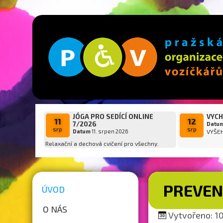
JÓGA PRO SEDÍCÍ ONLINE
VYCH
11
12
7/2026
Datu
srp
srp
Datum
11. srpen 2026
VYŠE
Relaxační a dechová cvičení pro všechny.
PREVEN
ÚVOD
O NÁS
Vytvořeno: 10.