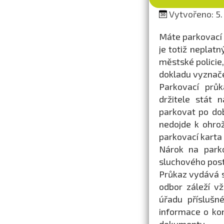
Vytvořeno: 5.
Máte parkovací 
je totiž neplatn
městské policie,
dokladu vyznače
Parkovací prů
držitele stát
parkovat po do
nedojde k ohro
parkovací karta 
Nárok na parko
sluchového post
Průkaz vydává s
odbor záleží v
úřadu příslušn
informace o ko