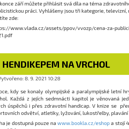
konce září můžete přihlásit svá díla na téma zdravotníh
licistickou práci. Vyhlášeny jsou tři kategorie, televizní
stíte zde:
ps://www.vlada.cz/assets/ppov/vvozp/cena-za-public
1.pdf
S HENDIKEPEM NA VRCHOL
ytvořeno: 8. 9. 2021 10:28
oce, kdy se konaly olympijské a paralympijské letní h
hol. Každá z jejích sedmnácti kapitol je věnovaná je
ch úspěchů i přes zdravotní handicap. V knize se před
rtovních odvětví, atletiky, lyžování, lukostřelby, plavání 
ha je dostupná pouze na
www.bookla.cz/eshop
a stojí 