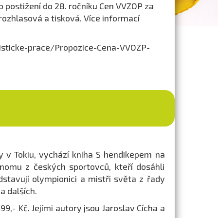
o postižení do 28. ročníku Cen VVZOP za
, rozhlasová a tisková. Více informací
isticke-prace/Propozice-Cena-VVOZP-
ry v Tokiu, vychází kniha S hendikepem na
dnomu z českých sportovců, kteří dosáhli
stavují olympionici a mistři světa z řady
a dalších.
499,- Kč. Jejími autory jsou Jaroslav Cícha a