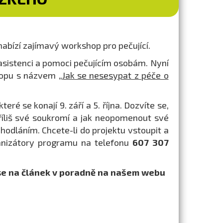
abízí zajímavý workshop pro pečující.
asistenci a pomoci pečujícím osobám. Nyní
hopu s názvem „
Jak se nesesypat z péče o
ré se konají 9. září a 5. října. Dozvíte se,
 příliš své soukromí a jak neopomenout své
odláním. Chcete-li do projektu vstoupit a
anizátory programu na telefonu
607 307
e se na článek v poradně na našem webu