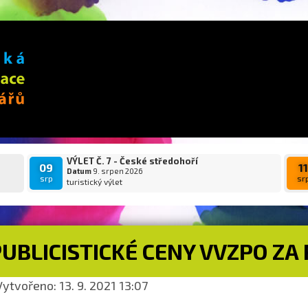
VÝLET Č. 7 - České středohoří
09
1
Datum
9. srpen 2026
srp
sr
turistický výlet
UBLICISTICKÉ CENY VVZPO ZA 
ytvořeno: 13. 9. 2021 13:07