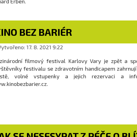
ard Erben.
INO BEZ BARIÉR
ytvořeno: 17. 8. 2021 9:22
inárodní filmový festival Karlovy Vary je zpět a sp
štěvníky festivalu se zdravotním handicapem zahrnují 
stě, volné vstupenky a jejich rezervaci a inf
.kinobezbarier.cz.
AK SE NESESYPAT Z PÉČE O BL