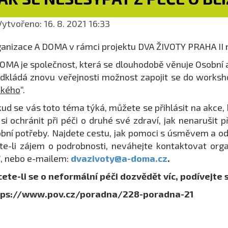
ytvořeno: 16. 8. 2021 16:33
anizace A DOMA v rámci projektu DVA ŽIVOTY PRAHA II n
OMA je společnost, která se dlouhodobě věnuje Osobní 
dkládá znovu veřejnosti možnost zapojit se do works
zkého
“.
ud se vás toto téma týká, můžete se přihlásit na akce, kte
 si ochránit při péči o druhé své zdraví, jak nenarušit
bní potřeby. Najdete cestu, jak pomoci s úsměvem a odh
e-li zájem o podrobnosti, neváhejte kontaktovat org
7
, nebo e-mailem:
dvazivoty@a-doma.cz
.
ete-li se o neformální péči dozvědět víc, podívejt
tps://www.pov.cz/poradna/228-poradna-21