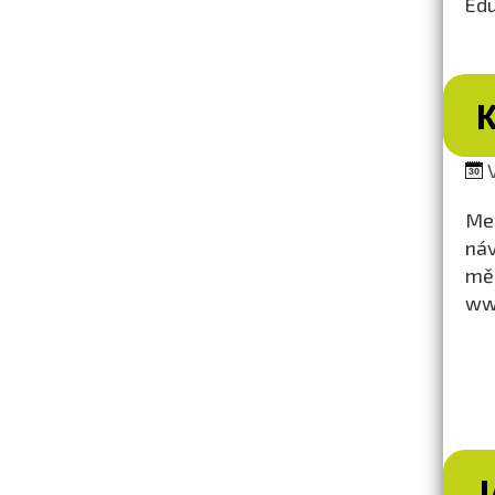
Edu
K
V
Mez
náv
mě
www
J