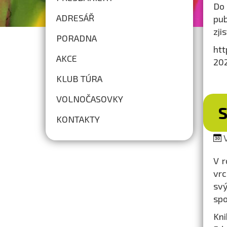
Do 
ADRESÁŘ
pub
zji
PORADNA
htt
AKCE
202
KLUB TÚRA
VOLNOČASOVKY
KONTAKTY
V
V r
vrc
svý
spo
Kni