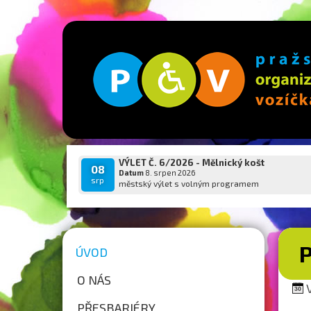
VÝLET Č. 6/2026 - Mělnický košt
08
Datum
8. srpen 2026
srp
městský výlet s volným programem
P
ÚVOD
O NÁS
V
PŘESBARIÉRY