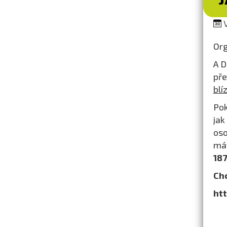
V
Org
A D
pře
blí
Pok
jak
oso
mát
18
Chc
ht