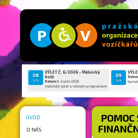
VÝLET Č. 6/2026 - Mělnický
VÝLET
08
09
košt
Datu
srp
srp
Datum
8. srpen 2026
turist
městský výlet s volným programem
POMOC 
ÚVOD
FINANČ
O NÁS