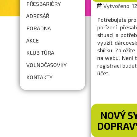
PŘESBARIÉRY
Vytvořeno: 12.
ADRESÁŘ
Potřebujete pro
pořízení přesa
PORADNA
situaci a potře
AKCE
využít dárcovs
sbírku. Založít
KLUB TÚRA
na webu. Není t
VOLNOČASOVKY
registraci bud
účet.
KONTAKTY
NOVÝ S
DOPRAVY