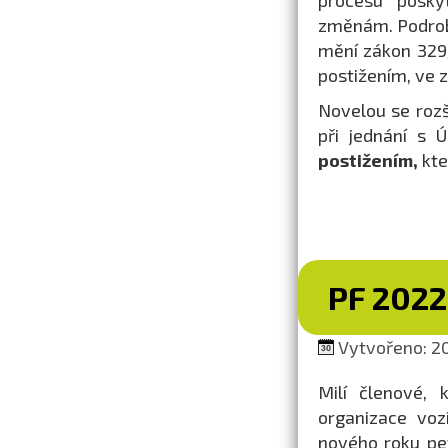
procesu posky
změnám. Podrob
mění zákon 329
postižením, ve z
Novelou se roz
při jednání s
postižením,
kte
PF 2022
Vytvořeno: 20
Milí členové, 
organizace voz
nového roku pe