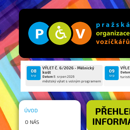
VÝLET Č. 6/2026 - Mělnický
VÝLET
08
09
košt
Datu
srp
srp
Datum
8. srpen 2026
turist
městský výlet s volným programem
PŘEHLE
ÚVOD
INFORMA
O NÁS