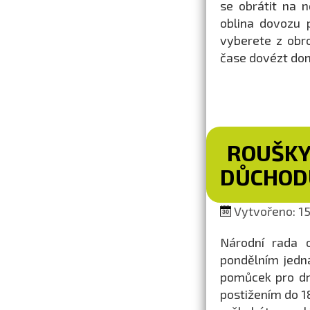
se obrátit na 
oblina dovozu p
vyberete z obr
čase dovézt dom
ROUŠKY
DŮCHODU
Vytvořeno: 15
Národní rada 
pondělním jedn
pomůcek pro drž
postižením do 18