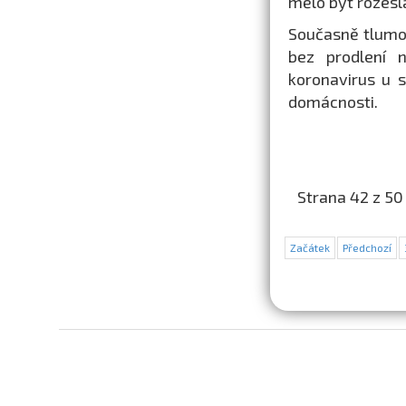
mělo být rozeslá
Současně tlumoč
bez prodlení n
koronavirus u s
domácnosti.
Strana 42 z 50
Začátek
Předchozí