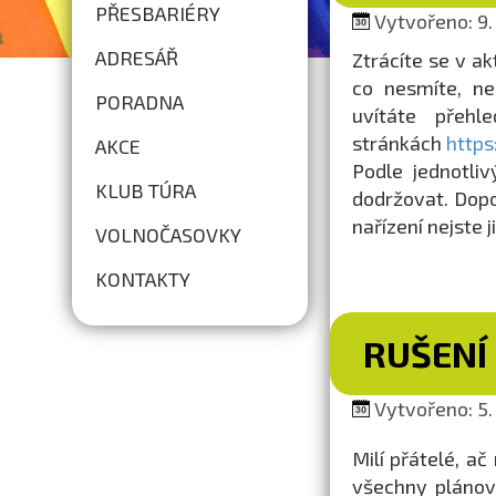
PŘESBARIÉRY
Vytvořeno: 9. 
ADRESÁŘ
Ztrácíte se v ak
co nesmíte, ne
PORADNA
uvítáte přeh
stránkách
https
AKCE
Podle jednotliv
KLUB TÚRA
dodržovat. Dopo
nařízení nejste ji
VOLNOČASOVKY
KONTAKTY
RUŠENÍ
Vytvořeno: 5. 
Milí přátelé, ač
všechny plánov