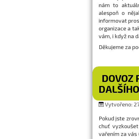
nám to aktuáln
alespoň o něja
informovat pros
organizace a tak
vám, i když na dá
Děkujeme za poc
DOVOZ P
DALŠÍH
Vytvořeno: 27.
Pokud jste zrov
chuť vyzkoušet
vařením za vás (