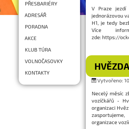
PŘESBARIÉRY
V Praze jezdí
ADRESÁŘ
jednorázovou vak
H1, je tedy bez
PORADNA
Více info
zde: https://oc
AKCE
KLUB TÚRA
VOLNOČASOVKY
HVĚZDA
KONTAKTY
Vytvořeno: 10
Necelý měsíc zb
vozíčkářů - Hv
organizaci Hvězd
zasportujeme,
organizace vozí