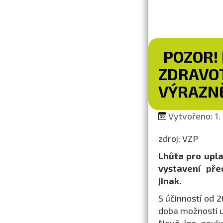
POZOR!
ZDRAVOT
VÝRAZNĚ
Vytvořeno: 1. 
zdroj: VZP
Lhůta pro upla
vystavení před
jinak.
S účinností od 
doba možnosti u