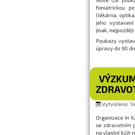
Nově lze pouk
foniatrickou 
(lékárna, optik
jeho vystavení 
jinak, nejpozděj
Poukazy vystave
úpravy do 90 dnů
VÝZKUM 
ZDRAVO
Vytvořeno: 14.
Organizace In IU
se zdravotním p
na vlastní kůži 