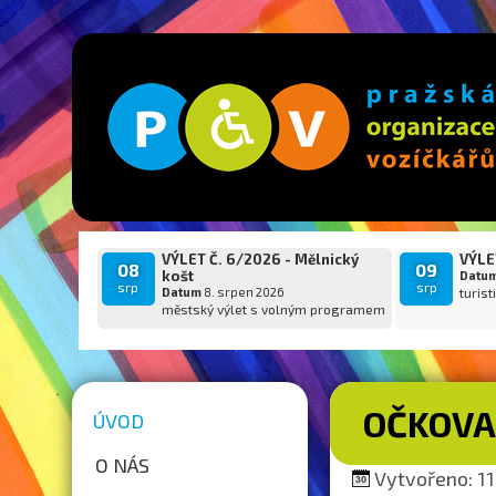
VÝLET Č. 6/2026 - Mělnický
VÝLET
08
09
košt
Datu
srp
srp
Datum
8. srpen 2026
turist
městský výlet s volným programem
OČKOVA
ÚVOD
O NÁS
Vytvořeno: 11.