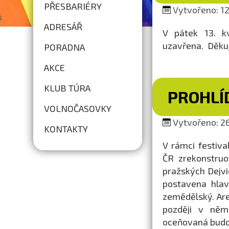
PŘESBARIÉRY
Vytvořeno: 12.
ADRESÁŘ
V pátek 13. k
uzavřena. Děku
PORADNA
AKCE
KLUB TÚRA
PROHLÍ
VOLNOČASOVKY
Vytvořeno: 26
KONTAKTY
V rámci festiv
ČR zrekonstruo
pražských Dejvic
postavena hlav
zemědělský. Are
později v něm
oceňovaná budo