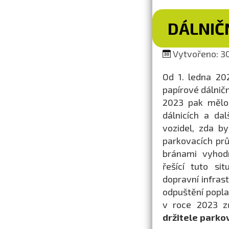
DÁLNIČ
Vytvořeno: 30
Od 1. ledna 20
papírové dálnič
2023 pak mělo 
dálnicích a da
vozidel, zda b
parkovacích prů
bránami vyhodn
řešící tuto si
dopravní infras
odpuštění popla
v roce 2023 z
držitele parko