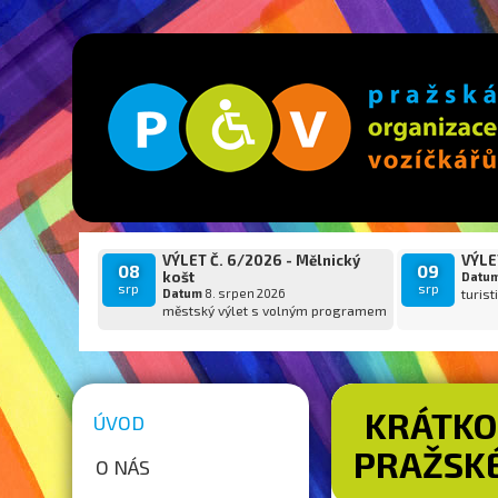
VÝLET Č. 6/2026 - Mělnický
VÝLET
08
09
košt
Datu
srp
srp
Datum
8. srpen 2026
turist
městský výlet s volným programem
KRÁTKO
ÚVOD
PRAŽSKÉ
O NÁS