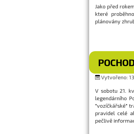
Jako před rokem,
které proběh
plánovány zhrub
POCHOD
Vytvořeno: 13
V sobotu 21. k
legendárního Po
"vozíčkářské" tr
pravidel celé 
pečlivě informa