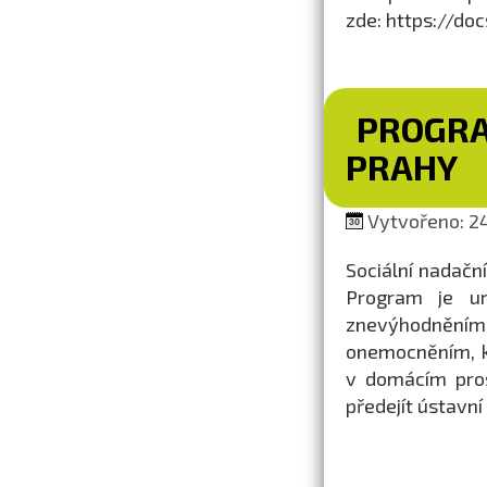
zde: https://
PROGRA
PRAHY
Vytvořeno: 24
Sociální nadačn
Program je u
znevýhodnění
onemocněním, kt
v domácím pros
předejít ústavní 