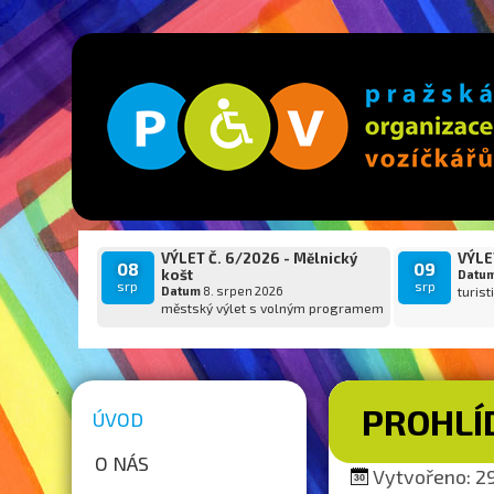
VÝLET Č. 6/2026 - Mělnický
VÝLET
08
09
košt
Datu
srp
srp
Datum
8. srpen 2026
turist
městský výlet s volným programem
PROHLÍ
ÚVOD
O NÁS
Vytvořeno: 29