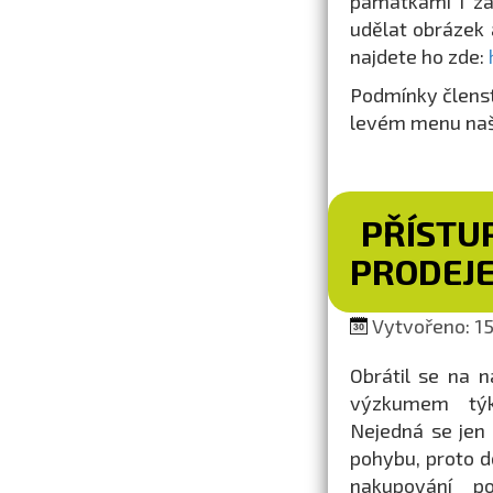
památkami i za
udělat obrázek a
najdete ho zde:
Podmínky členst
levém menu naš
PŘÍSTU
PRODEJ
Vytvořeno: 15
Obrátil se na 
výzkumem týka
Nejedná se jen
pohybu, proto d
nakupování p