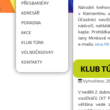
PŘESBARIÉRY
Národní kniho
ADRESÁŘ
v Klementinu 
Účastníci navš
PORADNA
nádvoří, nahlé
kaple. Prohlídk
AKCE
Jany Mrnkové n
KLUB TÚRA
e-mailu
Jana.M
VOLNOČASOVKY
KONTAKTY
KLUB TÚ
Vytvořeno: 28
V neděli 2. dub
vozíčkářů (KT P
většina vede z