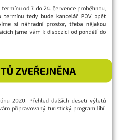
 termínu od 7. do 24. července proběhnou,
to termínu tedy bude kancelář POV opět
víme si náhradní prostor, třeba nějakou
ících jsme vám k dispozici od pondělí do
ETŮ ZVEŘEJNĚNA
ónu 2020. Přehled dalších deseti výletů
ám připravovaný turistický program líbí.