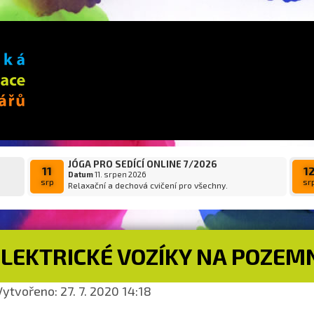
JÓGA PRO SEDÍCÍ ONLINE 7/2026
11
1
Datum
11. srpen 2026
srp
sr
Relaxační a dechová cvičení pro všechny.
ELEKTRICKÉ VOZÍKY NA POZEM
ytvořeno: 27. 7. 2020 14:18