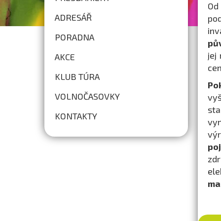
Od
ADRESÁŘ
pod
inv
PORADNA
pův
jej
AKCE
cen
KLUB TÚRA
Pok
VOLNOČASOVKY
vyš
sta
KONTAKTY
vym
výr
po
zdr
el
max