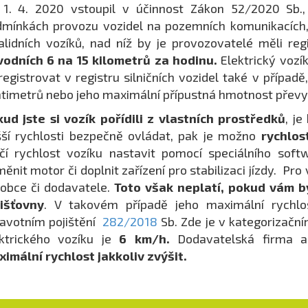
 1. 4. 2020 vstoupil v účinnost Zákon 52/2020 Sb.
mínkách provozu vozidel na pozemních komunikacích, 
alidních vozíků, nad níž by je provozovatelé měli reg
odních 6 na 15 kilometrů za hodinu.
Elektrický vozík
 registrovat v registru silničních vozidel také v přípa
timetrů nebo jeho maximální přípustná hmotnost převy
ud jste si vozík pořídili z vlastních prostředků
, j
ší rychlosti bezpečně ovládat, pak je možno
rychlos
čí rychlost vozíku nastavit pomocí speciálního soft
ěnit motor či doplnit zařízení pro stabilizaci jízdy. Pr
obce či dodavatele.
Toto však neplatí, pokud vám b
jišťovny
. V takovém případě jeho maximální rychl
avotním pojištění
282/2018
Sb. Zde je v kategorizačn
ektrického vozíku je
6 km/h.
Dodavatelská firma a
imální rychlost jakkoliv zvýšit.