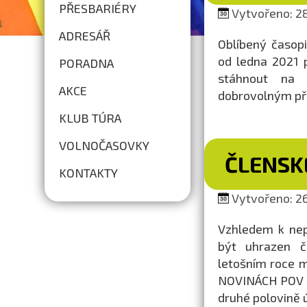
PŘESBARIÉRY
Vytvořeno: 28
ADRESÁŘ
Oblíbený časop
od ledna 2021 
PORADNA
stáhnout na
AKCE
dobrovolným pře
KLUB TÚRA
VOLNOČASOVKY
ČLENSK
KONTAKTY
Vytvořeno: 26.
Vzhledem k nepř
být uhrazen č
letošním roce m
NOVINÁCH POV 1
druhé polovině 