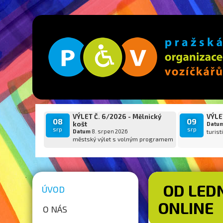
VÝLET Č. 6/2026 - Mělnický
VÝLET
08
09
košt
Datu
srp
srp
Datum
8. srpen 2026
turist
městský výlet s volným programem
OD LEDN
ÚVOD
ONLINE
O NÁS