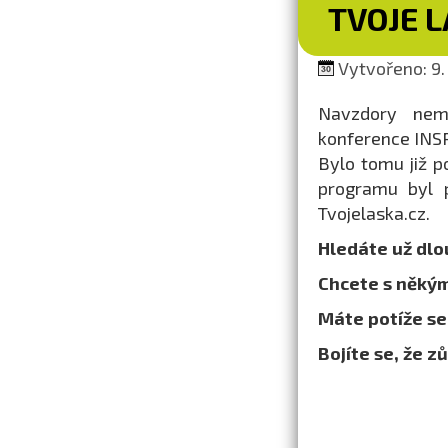
TVOJE 
Vytvořeno: 9. 
Navzdory nem
konference INSP
Bylo tomu již p
programu byl p
Tvojelaska.cz.
Hledáte už dlo
Chcete s někým
Máte potíže s
Bojíte se, že 