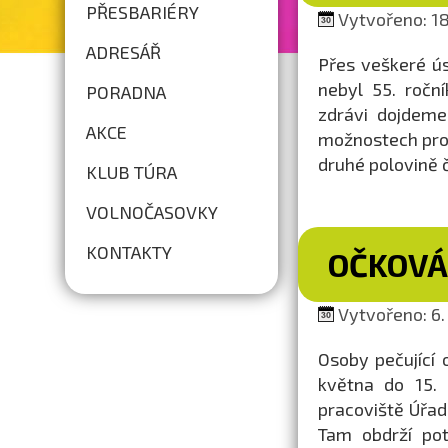
PŘESBARIÉRY
Vytvořeno: 18.
ADRESÁŘ
Přes veškeré ús
nebyl 55. ročn
PORADNA
zdrávi dojdeme
AKCE
možnostech proj
druhé polovině 
KLUB TÚRA
VOLNOČASOVKY
KONTAKTY
OČKOVÁN
Vytvořeno: 6. 
Osoby pečující o
května do 15. 
pracoviště Úřad
Tam obdrží pot