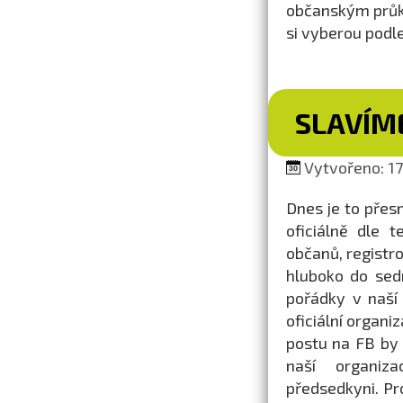
občanským průka
si vyberou podl
SLAVÍME
Vytvořeno: 17.
Dnes je to přes
oficiálně dle 
občanů, registr
hluboko do sed
pořádky v naší 
oficiální organi
postu na FB by 
naší organiz
předsedkyni. Pr