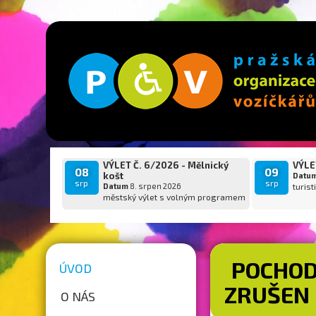
VÝLET Č. 6/2026 - Mělnický
VÝLET
08
09
košt
Datu
srp
srp
Datum
8. srpen 2026
turist
městský výlet s volným programem
POCHOD 
ÚVOD
ZRUŠEN
O NÁS