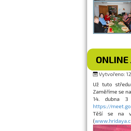
ONLINE
Vytvořeno: 12.
Už tuto středu
Zaměříme se na 
14. dubna 3 
https://meet.g
Těší se na vá
(
www.hridaya.c