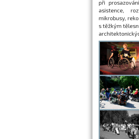
při prosazován
asistence, ro
mikrobusy, rekon
s těžkým tělesn
architektonickýc