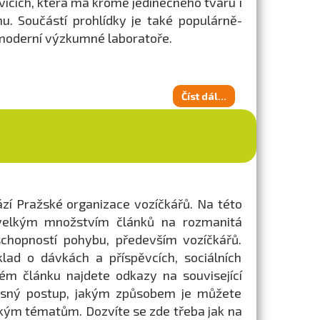
icích, která má kromě jedinečného tvaru i
. Součástí prohlídky je také populárně-
moderní výzkumné laboratoře.
Číst dál...
zí Pražské organizace vozíčkářů. Na této
elkým množstvím článků na rozmanitá
schopností pohybu, především vozíčkářů.
lad o dávkách a příspěvcích, sociálních
dém článku najdete odkazy na související
přesný postup, jakým způsobem je můžete
ickým tématům. Dozvíte se zde třeba jak na