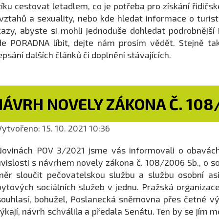
íku cestovat letadlem, co je potřeba pro získání řidičs
vztahů a sexuality, nebo kde hledat informace o turist
azy, abyste si mohli jednoduše dohledat podrobnější
e PORADNA líbit, dejte nám prosím vědět. Stejně ta
epsání dalších článků či doplnění stávajících.
ÁVRH NOVELY ZÁKONA Č. 108/
ytvořeno: 15. 10. 2021 10:36
ovinách POV 3/2021 jsme vás informovali o obavách,
vislosti s návrhem novely zákona č. 108/2006 Sb., o so
ěr sloučit pečovatelskou službu a službu osobní as
ytových sociálních služeb v jednu. Pražská organiza
ouhlasí, bohužel, Poslanecká sněmovna přes četné vý
ýkají, návrh schválila a předala Senátu. Ten by se jím mo