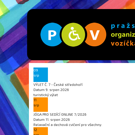
09
srp
VÝLET Č. 7 - České středohoří
Datum
9. srpen 2026
turistický výlet
11
srp
JÓGA PRO SEDÍCÍ ONLINE 7/2026
Datum
11. srpen 2026
Relaxační a dechová cvičení pro všechny.
12
srp