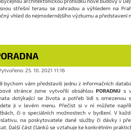
byčejnou architektonickou prohlídku nové budovy v Dejv
snou střešní terasu se zahradou a výhledem na Prahu
čný vhled do nejmodernějšího výzkumu a představení 
PORADNA
ytvořeno: 25. 10. 2021 11:16
i bychom vám představili jednu z informačních databá
bové stránce jsme vytvořili obsáhlou
PORADNU
s v
ata dotýkající se života a potřeb lidí s omezenou 
dete ji v levém menu. Přečíst si v ní můžete napřík
žbách, či o speciálních možnostech v bydlení. V kaž
islativu, na poskytovatele dané služby či dávky i 
kat. Další část článků se vztahuje ke konkrétním prakt