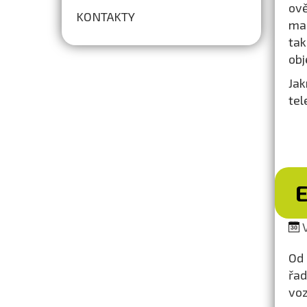
ově
KONTAKTY
mai
tak
obj
Ja
tel
V
Od 
řad
voz