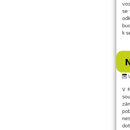
voz
se 
odk
bud
k s
N
V
V N
sou
zám
pob
nes
dot