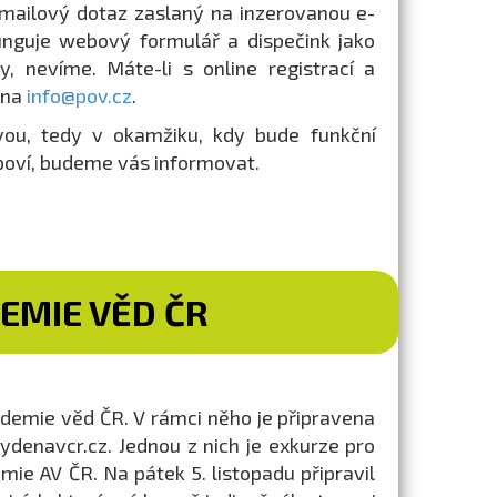
 mailový dotaz zaslaný na inzerovanou e-
unguje webový formulář a dispečink jako
y, nevíme. Máte-li s online registrací a
 na
info@pov.cz
.
vou, tedy v okamžiku, kdy bude funkční
dpoví, budeme vás informovat.
EMIE VĚD ČR
ademie věd ČR. V rámci něho je připravena
tydenavcr.cz. Jednou z nich je exkurze pro
ie AV ČR. Na pátek 5. listopadu připravil