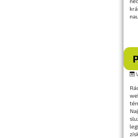
neo
krá
nau
V
Rád
we
tém
Naj
slu
leg
zís