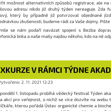
řit možnost alternativních způsobů registrace, ale na
lovou adresu nikdo již druhý týden nereaguje. Zda f
ový, který by případně již potvrzoval objednané jízd
ednávkou zkušenosti, budeme rádi za Vaše dojmy. Pište
kmile se nám podaří navázat spojení s Bezba dopra
efonická linka a naše maily najdou někoho, kdo na ně o
EXKURZE V RÁMCI TÝDNE AKAD
ytvořeno: 2. 11. 2021 12:23
pondělí 1. listopadu probíhá vědecký festival Týden ak
a akcí pro veřejnost, o nichž se více dozvíte na webu 
íčkáře, kterou pořádá Ústav organické chemie a biochem