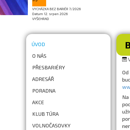
VYCHÁZKA BEZ BARIÉR 7/2026
Datum
12. srpen 2026
VYŠEHRAD
ÚVOD
O NÁS
V
PŘESBARIÉRY
Od 
ADRESÁŘ
bu
ww
PORADNA
Na 
AKCE
po
uži
KLUB TÚRA
pom
VOLNOČASOVKY
nen