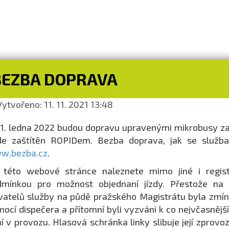
BEZBA DOPRAVA
ytvořeno: 11. 11. 2021 13:48
1. ledna 2022 budou dopravu upravenými mikrobusy zaji
de zaštítěn ROPIDem. Bezba doprava, jak se služba
w.bezba.cz
.
této webové stránce naleznete mimo jiné i registr
dmínkou pro možnost objednaní jízdy. Přestože na 
vatelů služby na půdě pražského Magistrátu byla zmín
ocí dispečera a přítomní byli vyzváni k co nejvčasnější 
í v provozu. Hlasová schránka linky slibuje její zprovo