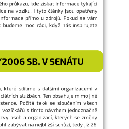
kého průkazu, kde získat informace týkající
ice na vozíku. I tyto články jsou opatřeny
 informace přímo u zdrojů. Pokud se vám
k budeme moc rádi, když nás inspirujete
2006 SB. V SENÁTU
 které sdílíme s dalšími organizacemi v
ciálních službách. Ten obsahuje mimo jiné
istence. Počítá také se sloučením všech
ce vozíčkářů s tímto návrhem jednoznačně
zvy osob a organizací, kterých se změny
hl zabývat na nejbližší schůzi, tedy již 26.