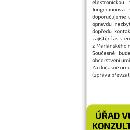
elektronickou
Jungmannova 3
doporučujeme u
opravdu nezbyt
dopředu kontak
zajištění asist
z Mariánského 
Současně bud
občerstvení umí
Za dočasné ome
(zpráva převza
ÚŘAD V
KONZULT