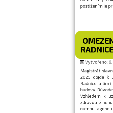
postižením je pr
OMEZEN
RADNIC
Vytvořeno: 6. 
Magistrát hlavní
2025 dojde k u
Radnice, a tím i
budovy. Důvodem
Vzhledem k uz
zdravotně hend
nutnou agendu 