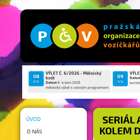
VÝLET Č. 6/2026 - Mělnický
VÝLET
08
09
košt
Datu
srp
srp
Datum
8. srpen 2026
turist
městský výlet s volným programem
SERIÁL 
ÚVOD
KOLEM D
O NÁS