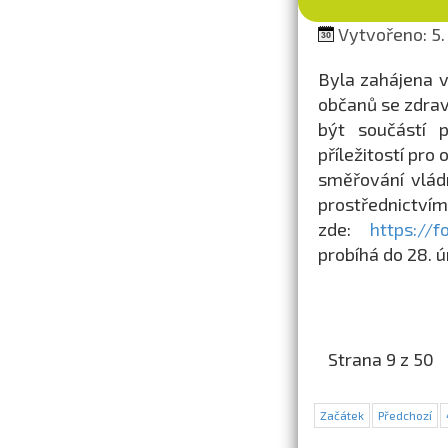
Vytvořeno: 5.
Byla zahájena v
občanů se zdrav
být součástí 
příležitostí pr
směřování vládn
prostřednictv
zde:
https://
probíhá do 28. 
Strana 9 z 50
Začátek
Předchozí