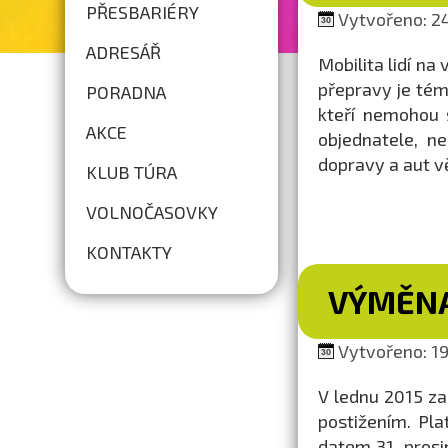
PŘESBARIÉRY
Vytvořeno: 24
ADRESÁŘ
Mobilita lidí na
přepravy je tém
PORADNA
kteří nemohou s
AKCE
objednatele, n
dopravy a aut vě
KLUB TÚRA
VOLNOČASOVKY
KONTAKTY
VÝMĚNA
Vytvořeno: 19.
V lednu 2015 z
postižením. Pl
datem 31. prosi