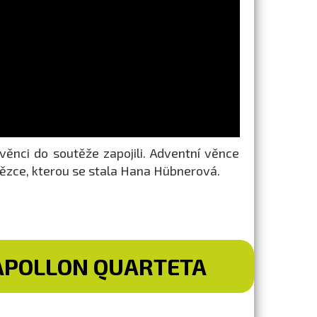
ěnci do soutěže zapojili. Adventní věnce
tězce, kterou se stala Hana Hübnerová.
 APOLLON QUARTETA