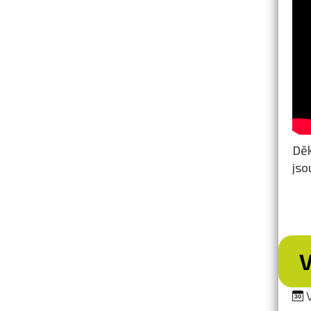
Děk
jso
V