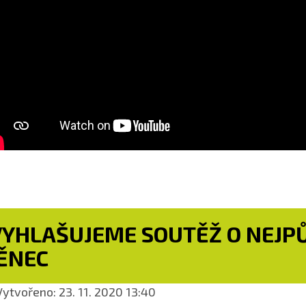
VYHLAŠUJEME SOUTĚŽ O NEJPŮ
ĚNEC
ytvořeno: 23. 11. 2020 13:40