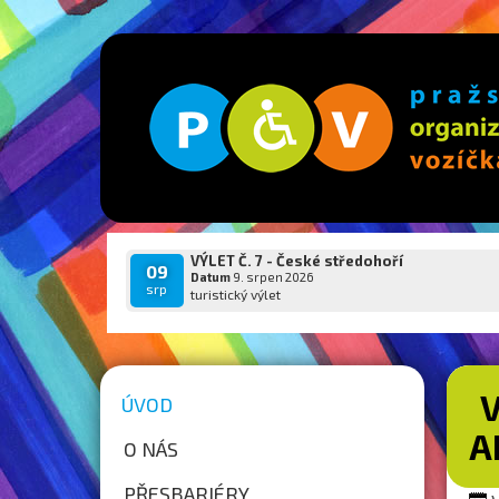
VÝLET Č. 7 - České středohoří
09
Datum
9. srpen 2026
srp
turistický výlet
V
ÚVOD
A
O NÁS
PŘESBARIÉRY