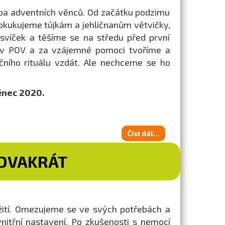
roba adventních věnců. Od začátku podzimu
 okukujeme tújkám a jehličnanům větvičky,
 svíček a těšíme se na středu před první
e v POV a za vzájemné pomoci tvoříme a
ního rituálu vzdát. Ale nechceme se ho
ěnec 2020.
Číst dál...
 DVAKRÁT
 žití. Omezujeme se ve svých potřebách a
nitřní nastavení. Po zkušenosti s nemocí