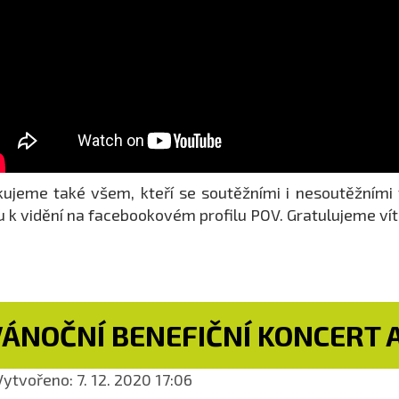
ujeme také všem, kteří se soutěžními i nesoutěžními v
u k vidění na facebookovém profilu POV. Gratulujeme ví
VÁNOČNÍ BENEFIČNÍ KONCERT
ytvořeno: 7. 12. 2020 17:06