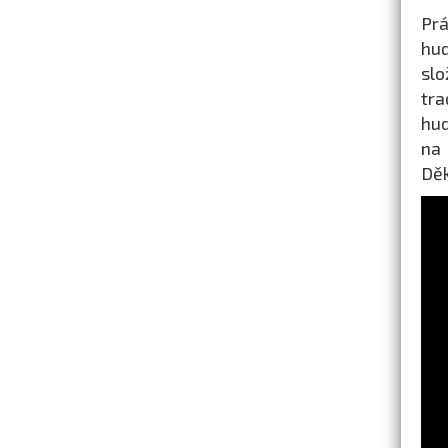
Prá
hud
slo
tra
hud
na 
Dě