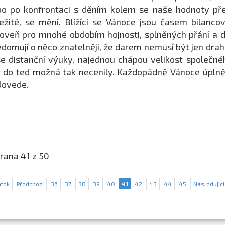
o po konfrontaci s děním kolem se naše hodnoty přen
ežité, se mění. Blížící se Vánoce jsou časem bilancov
oveň pro mnohé obdobím hojnosti, splněných přání a d
domují o něco znatelněji, že darem nemusí být jen drahá
e distanční výuky, najednou chápou velikost společné
 do teď možná tak necenily. Každopádně Vánoce úplně b
dovede.
rana 41 z 50
41
tek
Předchozí
36
37
38
39
40
42
43
44
45
Následující