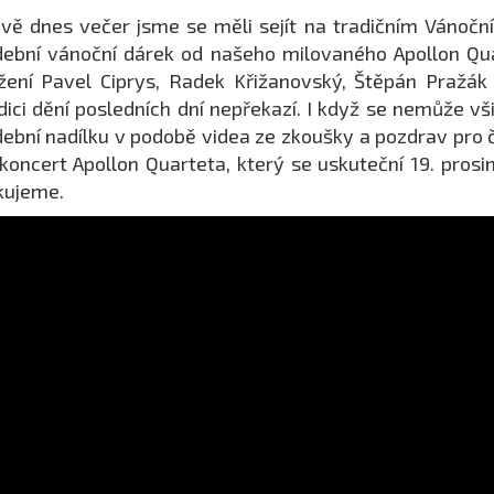
vě dnes večer jsme se měli sejít na tradičním Vánoční
ební vánoční dárek od našeho milovaného Apollon Qua
žení Pavel Ciprys, Radek Křižanovský, Štěpán Pražák
dici dění posledních dní nepřekazí. I když se nemůže v
ební nadílku v podobě videa ze zkoušky a pozdrav pro 
koncert Apollon Quarteta, který se uskuteční 19. prosi
kujeme.