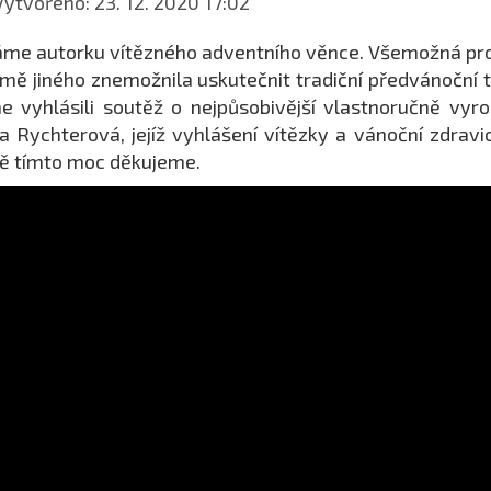
ytvořeno: 23. 12. 2020 17:02
me autorku vítězného adventního věnce. Všemožná pro
mě jiného znemožnila uskutečnit tradiční předvánoční t
e vyhlásili soutěž o nejpůsobivější vlastnoručně vyr
a Rychterová, jejíž vyhlášení vítězky a vánoční zdravi
ě tímto moc děkujeme.