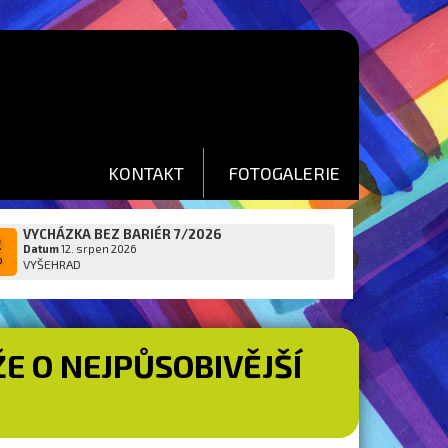
KONTAKT
FOTOGALERIE
VYCHÁZKA BEZ BARIÉR 7/2026
2
Datum
12. srpen 2026
p
VYŠEHRAD
E O NEJPŮSOBIVĚJŠÍ