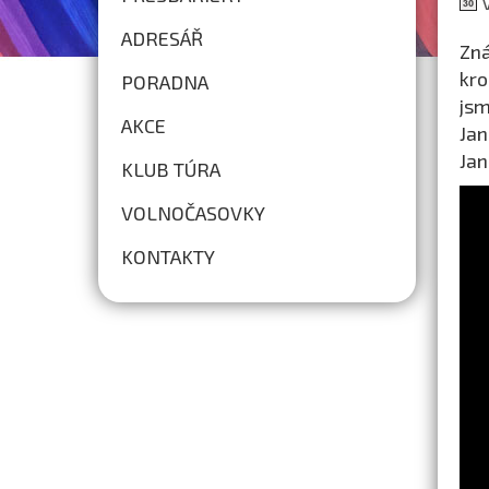
V
ADRESÁŘ
Zná
kro
PORADNA
jsm
AKCE
Jan
Jan
KLUB TÚRA
VOLNOČASOVKY
KONTAKTY