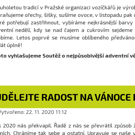
uholetou tradicí v Pražské organizaci vozíčkářů je vý
raňujeme ořechy, šišky, sušíme ovoce, v listopadu pak
ré potřebují zastřihnout, vybíráme nejkrásnější barvy
ventní nedělí, kdy se nad čajem a cukrovím sejdem
bíme. Letos poprvé se musíme oblíbeného předvánoč
át úplně!
oto vyhlašujeme Soutěž o nejpůsobivější adventní v
UDĚLEJTE RADOST NA VÁNOCE
ytvořeno: 22. 11. 2020 11:12
 2020 nás překvapil. Řadě z nás se převrátil způsob
ních. Chráníme tak sebe a ostatní. Upravuje se naše v