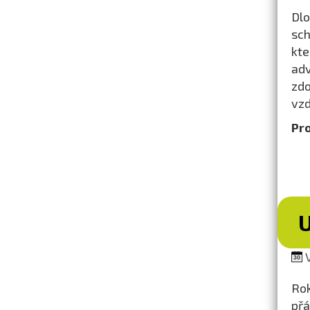
Dlo
sch
kte
ad
zdo
vzd
Pr
V
Rok
přá