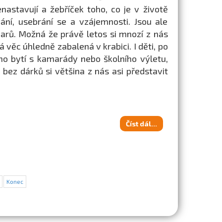
astavují a žebříček toho, co je v životě
ání, usebrání se a vzájemnosti. Jsou ale
arů. Možná že právě letos si mnozí z nás
 věc úhledně zabalená v krabici. I děti, po
ho bytí s kamarády nebo školního výletu,
ez dárků si většina z nás asi představit
Číst dál...
Konec