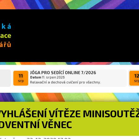
JÓGA PRO SEDÍCÍ ONLINE 7/2026
11
1
Datum
11. srpen 2026
srp
sr
Relaxační a dechová cvičení pro všechny.
YHLÁŠENÍ VÍTĚZE MINISOUTĚŽ
DVENTNÍ VĚNEC