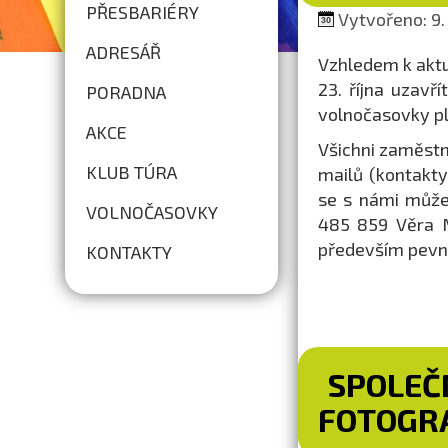
PŘESBARIÉRY
Vytvořeno: 9.
ADRESÁŘ
Vzhledem k aktu
23. října uzavř
PORADNA
volnočasovky pl
AKCE
Všichni zaměstn
KLUB TÚRA
mailů (kontakt
se s námi může
VOLNOČASOVKY
485 859 Věra 
především pevné
KONTAKTY
SPOLEČ
FOTOGRA