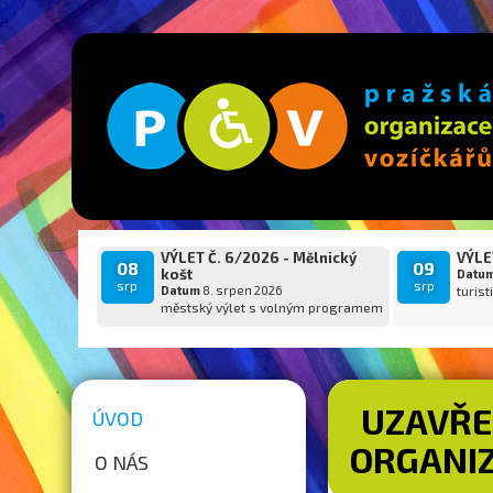
VÝLET Č. 6/2026 - Mělnický
VÝLET
08
09
košt
Datu
srp
srp
Datum
8. srpen 2026
turist
městský výlet s volným programem
UZAVŘE
ÚVOD
ORGANIZ
O NÁS