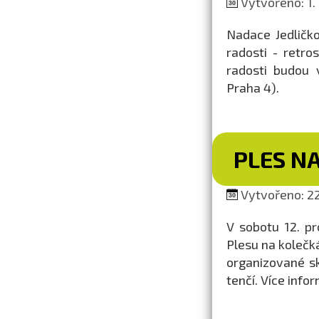
Vytvořeno: 1.
Nadace Jedličk
radosti - retro
radosti budou 
Praha 4).
PLES N
Vytvořeno: 22
V sobotu 12. p
Plesu na kolečká
organizované s
tenčí. Více inf