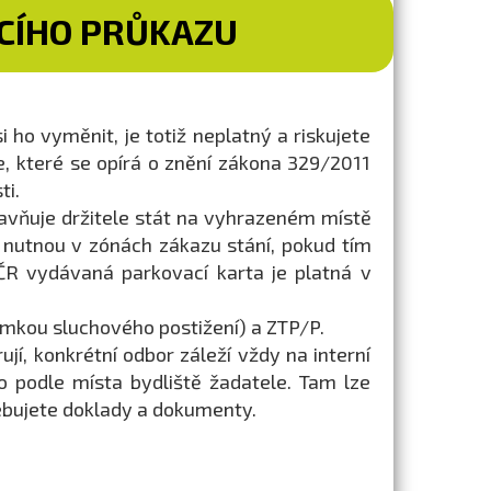
CÍHO PRŮKAZU
ho vyměnit, je totiž neplatný a riskujete
e, které se opírá o znění zákona 329/2011
ti.
avňuje držitele stát na vyhrazeném místě
nutnou v zónách zákazu stání, pokud tím
 ČR vydávaná parkovací karta je platná v
jimkou sluchového postižení) a ZTP/P.
í, konkrétní odbor záleží vždy na interní
 podle místa bydliště žadatele. Tam lze
řebujete doklady a dokumenty.