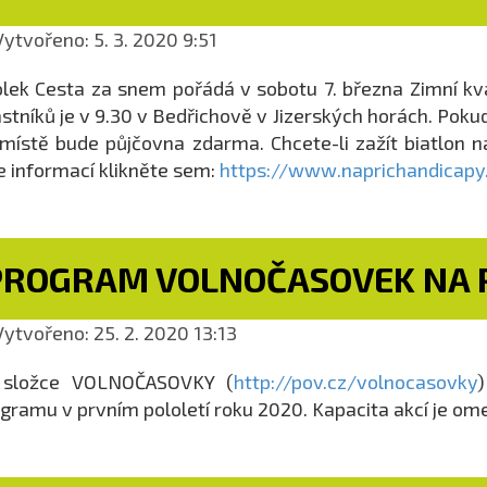
ytvořeno: 5. 3. 2020 9:51
lek Cesta za snem pořádá v sobotu 7. března Zimní kva
stníků je v 9.30 v Bedřichově v Jizerských horách. Poku
místě bude půjčovna zdarma. Chcete-li zažít biatlon na
e informací klikněte sem:
https://www.naprichandicapy.
PROGRAM VOLNOČASOVEK NA P
ytvořeno: 25. 2. 2020 13:13
 složce VOLNOČASOVKY (
http://pov.cz/volnocasovky
gramu v prvním pololetí roku 2020. Kapacita akcí je om