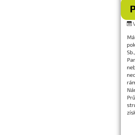
V
Mát
pok
Sb.
Par
neb
ned
rám
Nár
Prů
str
zís