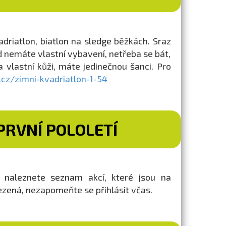
driatlon, biatlon na sledge běžkách. Sraz
d nemáte vlastní vybavení, netřeba se bát,
 vlastní kůži, máte jedinečnou šanci. Pro
cz/zimni-kvadriatlon-1-54
RVNÍ POLOLETÍ
) naleznete seznam akcí, které jsou na
ezená, nezapomeňte se přihlásit včas.