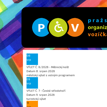
08
srp
VÝLET Č. 6/2026 - Mělnický košt
Datum
8. srpen 2026
městský výlet s volným programem
09
srp
VÝLET Č. 7 - České středohoří
Datum
9. srpen 2026
turistický výlet
11
srp