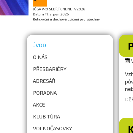
JÓGA PRO SEDÍCÍ ONLINE 7/2026
Datum
11. srpen 2026
Relaxační a dechová cvičení pro všechny.
ÚVOD
O NÁS
V
PŘESBARIÉRY
Vzh
ADRESÁŘ
pův
neb
PORADNA
Děk
AKCE
KLUB TÚRA
VOLNOČASOVKY