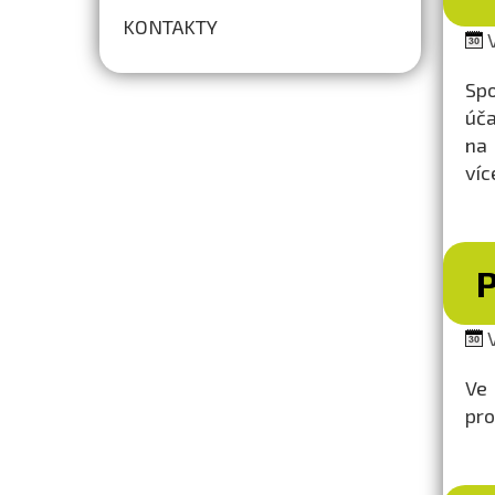
KONTAKTY
V
Spo
úča
na 
víc
V
Ve
pro