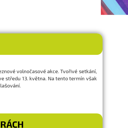
eznové volnočasové akce. Tvořivé setkání,
e středu 13. května. Na tento termín však
lašování.
ORÁCH