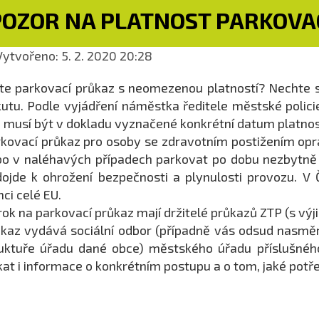
POZOR NA PLATNOST PARKOVA
ytvořeno: 5. 2. 2020 20:28
e parkovací průkaz s neomezenou platností? Nechte si 
utu. Podle vyjádření náměstka ředitele městské polici
, musí být v dokladu vyznačené konkrétní datum platnos
kovací průkaz pro osoby se zdravotním postižením opr
o v naléhavých případech parkovat po dobu nezbytně 
ojde k ohrožení bezpečnosti a plynulosti provozu. V
ci celé EU.
ok na parkovací průkaz mají držitelé průkazů ZTP (s vý
kaz vydává sociální odbor (případně vás odsud nasměruj
uktuře úřadu dané obce) městského úřadu příslušného
kat i informace o konkrétním postupu a o tom, jaké pot