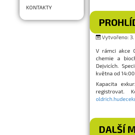
KONTAKTY
PROHLÍ
Vytvořeno: 3. 
V rámci akce 
chemie a bioc
Dejvicích. Spe
května od 14:00
Kapacita exku
registrovat.
oldrich.hudecek
DALŠÍ 