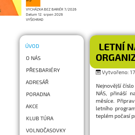
VYCHÁZKA BEZ BARIÉR 7/2026
Datum
12. srpen 2026
VYŠEHRAD
LETNÍ 
ÚVOD
ORGANIZ
O NÁS
PŘESBARIÉRY
Vytvořeno: 17.
ADRESÁŘ
Nejnovější číslo
NÁS, přináší n
PORADNA
měsíce. Připrav
AKCE
letního progra
teplém počasí pr
KLUB TÚRA
VOLNOČASOVKY