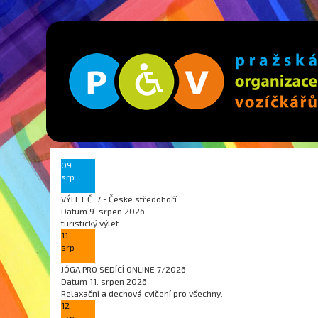
09
srp
VÝLET Č. 7 - České středohoří
Datum
9. srpen 2026
turistický výlet
11
srp
JÓGA PRO SEDÍCÍ ONLINE 7/2026
Datum
11. srpen 2026
Relaxační a dechová cvičení pro všechny.
12
srp