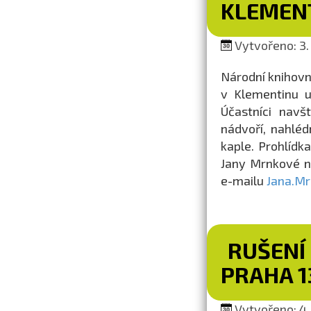
KLEMEN
Vytvořeno: 3.
Národní knihovn
v Klementinu 
Účastníci navš
nádvoří, nahlé
kaple. Prohlídk
Jany Mrnkové n
e-mailu
Jana.M
RUŠENÍ
PRAHA 1
Vytvořeno: 4.