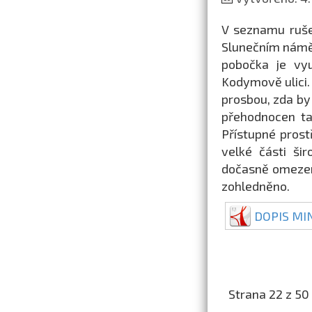
V seznamu ruše
Slunečním náměs
pobočka je vyu
Kodymově ulici. 
prosbou, zda by
přehodnocen ta
Přístupné prost
velké části šir
dočasně omezen
zohledněno.
DOPIS MI
Strana 22 z 50