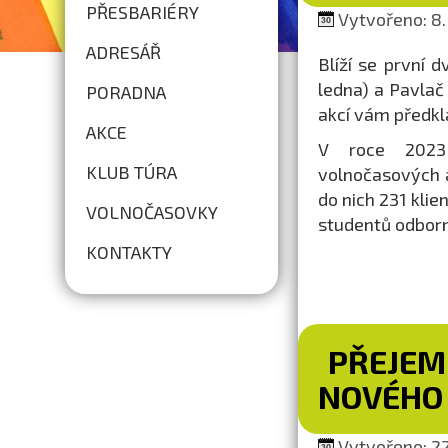
PŘESBARIÉRY
Vytvořeno: 8.
ADRESÁŘ
Blíží se první 
ledna) a Pavla
PORADNA
akcí vám předk
AKCE
V roce 2023 
KLUB TÚRA
volnočasových 
do nich 231 klie
VOLNOČASOVKY
studentů odborn
KONTAKTY
PŘEJEM
NOVÉHO 
Vytvořeno: 22