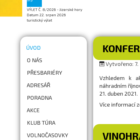
VÝLET Č. 8/2026 - Jizerské hory
Datum
22. srpen 2026
turistický výlet
KONFER
ÚVOD
O NÁS
Vytvořeno: 7. 
PŘESBARIÉRY
Vzhledem k ak
ADRESÁŘ
náhradním říjn
21. duben 2021.
PORADNA
Více informací 
AKCE
KLUB TÚRA
VINOHR
VOLNOČASOVKY