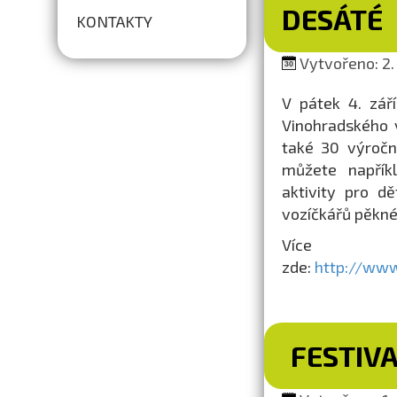
DESÁTÉ
KONTAKTY
Vytvořeno: 2.
V pátek 4. zář
Vinohradského v
také 30 výroční
můžete napříkl
aktivity pro d
vozíčkářů pěkné p
Více 
zde:
http://www
FESTIV