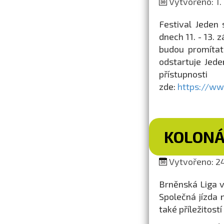
Vytvořeno: 1.
Festival Jeden 
dnech 11. - 13. 
budou promítat 
odstartuje Jed
přístupnost
zde:
https://ww
KOLONÁ
Vytvořeno: 24
Brněnská Liga vo
Společná jízda 
také příležitost