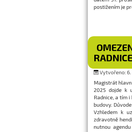
postižením je pr
OMEZEN
RADNIC
Vytvořeno: 6. 
Magistrát hlavní
2025 dojde k u
Radnice, a tím i
budovy. Důvodem
Vzhledem k uz
zdravotně hend
nutnou agendu 