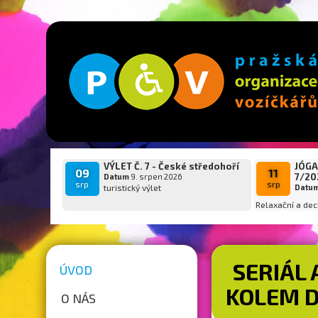
VÝLET Č. 7 - České středohoří
JÓGA
09
11
7/20
Datum
9. srpen 2026
srp
srp
turistický výlet
Datu
Relaxační a dec
SERIÁL 
ÚVOD
KOLEM D
O NÁS