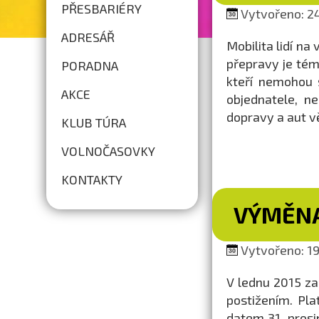
PŘESBARIÉRY
Vytvořeno: 24
ADRESÁŘ
Mobilita lidí na
přepravy je tém
PORADNA
kteří nemohou s
AKCE
objednatele, n
dopravy a aut vě
KLUB TÚRA
VOLNOČASOVKY
KONTAKTY
VÝMĚNA
Vytvořeno: 19.
V lednu 2015 z
postižením. Pl
datem 31. prosi