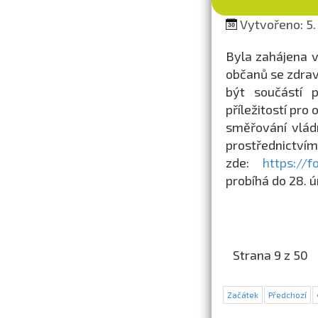
Vytvořeno: 5.
Byla zahájena v
občanů se zdrav
být součástí 
příležitostí pr
směřování vládn
prostřednictv
zde:
https://
probíhá do 28. 
Strana 9 z 50
Začátek
Předchozí