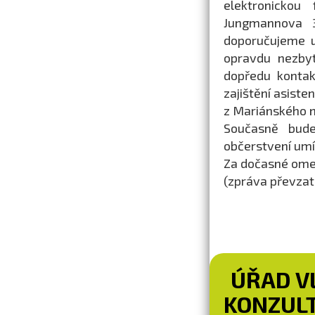
elektronickou
Jungmannova 3
doporučujeme u
opravdu nezbyt
dopředu kontak
zajištění asist
z Mariánského 
Současně bud
občerstvení umí
Za dočasné ome
(zpráva převza
ÚŘAD V
KONZULT