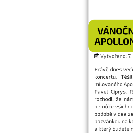
VÁNOČN
APOLLO
Vytvořeno: 7. 
Právě dnes veče
koncertu. Těš
milovaného Apol
Pavel Ciprys, 
rozhodl, že nám
nemůže všichni 
podobě videa ze
pozvánkou na ko
a který budete 