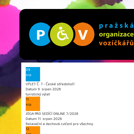
09
srp
VÝLET Č. 7 - České středohoří
Datum
9. srpen 2026
turistický výlet
11
srp
JÓGA PRO SEDÍCÍ ONLINE 7/2026
Datum
11. srpen 2026
Relaxační a dechová cvičení pro všechny.
12
srp