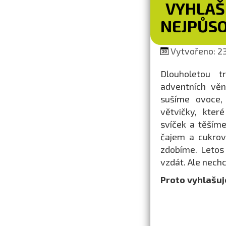
VYHLAŠ
NEJPŮSO
Vytvořeno: 23
Dlouholetou t
adventních věn
sušíme ovoce,
větvičky, kter
svíček a těšíme
čajem a cukro
zdobíme. Letos
vzdát. Ale nech
Proto vyhlašuj