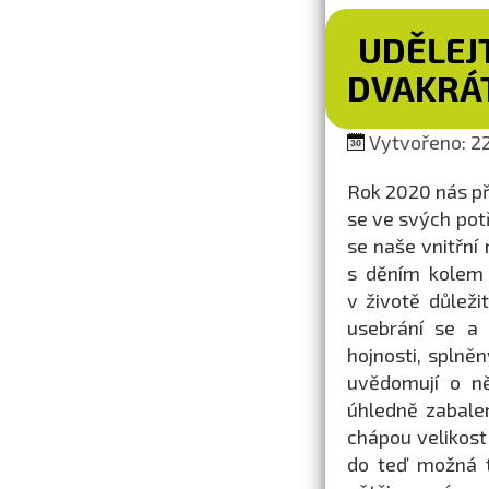
UDĚLEJ
DVAKRÁ
Vytvořeno: 22.
Rok 2020 nás př
se ve svých pot
se naše vnitřní
s děním kolem 
v životě důleži
usebrání se a
hojnosti, splně
uvědomují o ně
úhledně zabalen
chápou velikost
do teď možná t