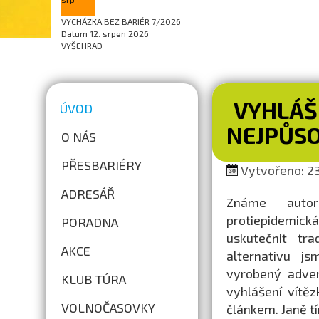
VYCHÁZKA BEZ BARIÉR 7/2026
Datum
12. srpen 2026
VYŠEHRAD
VYHLÁŠ
ÚVOD
NEJPŮSO
O NÁS
PŘESBARIÉRY
Vytvořeno: 23
ADRESÁŘ
Známe autor
protiepidemická
PORADNA
uskutečnit tra
AKCE
alternativu js
vyrobený adven
KLUB TÚRA
vyhlášení vítě
VOLNOČASOVKY
článkem. Janě 