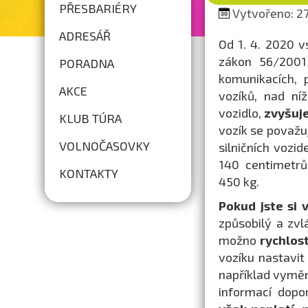
PŘESBARIÉRY
Vytvořeno: 27.
ADRESÁŘ
Od 1. 4. 2020 v
zákon 56/2001
PORADNA
komunikacích, 
AKCE
vozíků, nad ní
vozidlo,
zvyšuje
KLUB TÚRA
vozík se považuj
VOLNOČASOVKY
silničních vozi
140 centimetrů
KONTAKTY
450 kg.
Pokud jste si 
způsobilý a zvl
možno
rychlos
vozíku nastavit
například vyměni
informací dopo