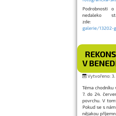
Podrobnosti o 
nedaleko s
zde
galerie/13202-g
REKONS
V BENED
Vytvořeno: 3. 
Téma chodníku v
7. do 24. červ
povrchu. V tom
Pokud se s námi 
nějakou příjemn