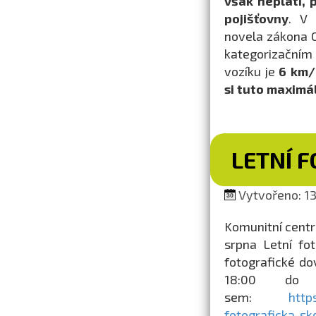
však neplatí, 
pojišťovny
. V 
novela zákona 
kategorizačním
vozíku je
6 km/
si tuto maximál
LETNÍ 
Vytvořeno: 13.
Komunitní centr
srpna Letní fo
fotografické d
18:00 do 2
sem:
http
fotograficka-s