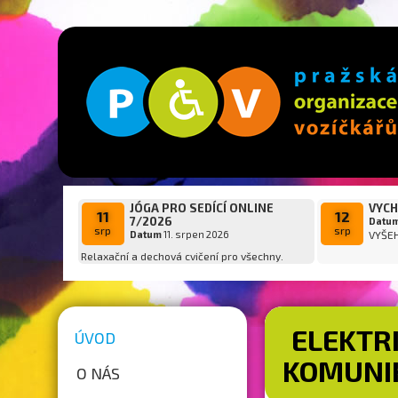
JÓGA PRO SEDÍCÍ ONLINE
VYCH
11
12
7/2026
Datu
srp
srp
Datum
11. srpen 2026
VYŠE
Relaxační a dechová cvičení pro všechny.
ELEKTR
ÚVOD
KOMUNI
O NÁS