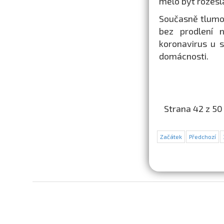
mělo být rozeslá
Současně tlumoč
bez prodlení n
koronavirus u s
domácnosti.
Strana 42 z 50
Začátek
Předchozí