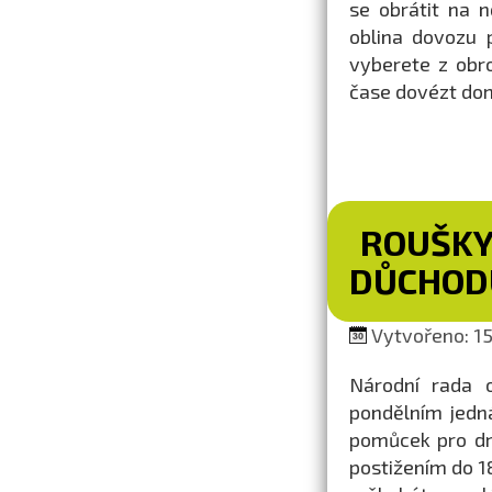
se obrátit na 
oblina dovozu p
vyberete z obr
čase dovézt dom
ROUŠKY
DŮCHODU
Vytvořeno: 15
Národní rada 
pondělním jedn
pomůcek pro drž
postižením do 18