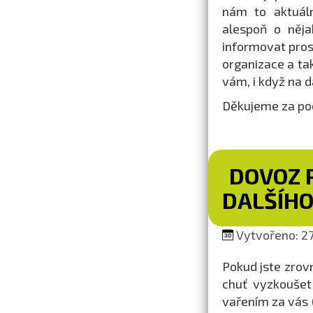
nám to aktuáln
alespoň o něja
informovat pros
organizace a tak
vám, i když na dá
Děkujeme za poc
DOVOZ P
DALŠÍH
Vytvořeno: 27.
Pokud jste zrov
chuť vyzkoušet
vařením za vás (