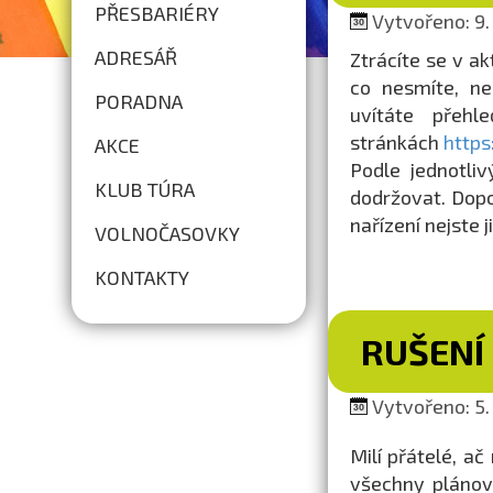
PŘESBARIÉRY
Vytvořeno: 9. 
ADRESÁŘ
Ztrácíte se v ak
co nesmíte, ne
PORADNA
uvítáte přeh
stránkách
https
AKCE
Podle jednotliv
KLUB TÚRA
dodržovat. Dopo
nařízení nejste ji
VOLNOČASOVKY
KONTAKTY
RUŠENÍ
Vytvořeno: 5. 
Milí přátelé, ač
všechny plánov