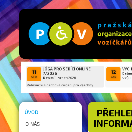
JÓGA PRO SEDÍCÍ ONLINE
VYCH
11
12
7/2026
Datu
srp
srp
Datum
11. srpen 2026
VYŠE
Relaxační a dechová cvičení pro všechny.
PŘEHLE
ÚVOD
INFORMA
O NÁS